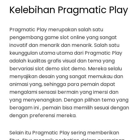
Kelebihan Pragmatic Play
Pragmatic Play merupakan salah satu
pengembang game slot online yang sangat
inovatif dan menarik dan menarik. Salah satu
keunggulan utama utama dari Pragmatic Play
adalah kualitas grafis visual dan tema yang
bervariasi slot demo slot demo. Mereka selalu
menyajikan desain yang sangat memukau dan
animasi yang, sehingga para pemain dapat
mengalami sensasi bermain yang imersi dan
yang menyenangkan. Dengan pilihan tema yang
beragam ini , pemain bisa memilih sesuai dengan
dengan preferensi mereka.
Selain itu Pragmatic Play sering memberikan