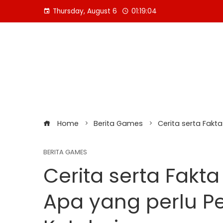
Skip
Thursday, August 6
01:19:04
to
content
Home
Berita Games
Cerita serta Fakt
BERITA GAMES
Cerita serta Fakt
Apa yang perlu P