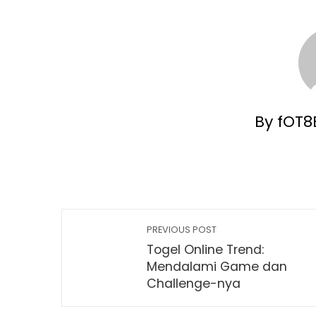
By fOT
PREVIOUS POST
Togel Online Trend:
Mendalami Game dan
Challenge-nya