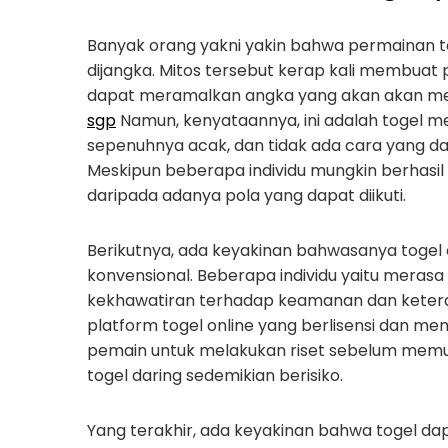
Banyak orang yakni yakin bahwa permainan to
dijangka. Mitos tersebut kerap kali membua
dapat meramalkan angka yang akan akan me
sgp
Namun, kenyataannya, ini adalah togel
sepenuhnya acak, dan tidak ada cara yang da
Meskipun beberapa individu mungkin berhasil
daripada adanya pola yang dapat diikuti.
Berikutnya, ada keyakinan bahwasanya togel 
konvensional. Beberapa individu yaitu meras
kekhawatiran terhadap keamanan dan keter
platform togel online yang berlisensi dan me
pemain untuk melakukan riset sebelum memut
togel daring sedemikian berisiko.
Yang terakhir, ada keyakinan bahwa togel da