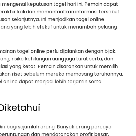
engenai keputusan togel hari ini. Pemain dapat
akhir kali dan memanfaatkan informasi tersebut
n selanjutnya. Ini menjadikan togel online
rana yang lebih efektif untuk menambah peluang
inan togel online perlu dijalankan dengan bijak.
, risiko kehilangan uang juga turut serta, dan
lasi yang ketat. Pemain disarankan untuk memilih
jakan riset sebelum mereka memasang taruhannya.
online dapat menjadi lebih terjamin serta
 Diketahui
diri bagi sejumlah orang. Banyak orang percaya
beruntungan dan mendatangkan profit besar.