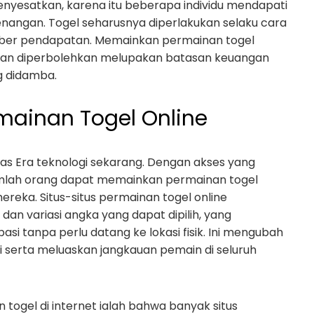
 menyesatkan, karena itu beberapa individu mendapati
enangan. Togel seharusnya diperlakukan selaku cara
mber pendapatan. Memainkan permainan togel
ngan diperbolehkan melupakan batasan keuangan
 didamba.
mainan Togel Online
mas Era teknologi sekarang. Dengan akses yang
umlah orang dapat memainkan permainan togel
eka. Situs-situs permainan togel online
variasi angka yang dapat dipilih, yang
i tanpa perlu datang ke lokasi fisik. Ini mengubah
 serta meluaskan jangkauan pemain di seluruh
ogel di internet ialah bahwa banyak situs