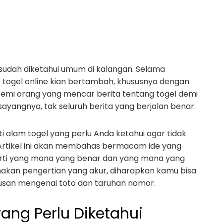
sudah diketahui umum di kalangan. Selama
togel online kian bertambah, khususnya dengan
rsemi orang yang mencar berita tentang togel demi
yangnya, tak seluruh berita yang berjalan benar.
 alam togel yang perlu Anda ketahui agar tidak
Artikel ini akan membahas bermacam ide yang
rti yang mana yang benar dan yang mana yang
akan pengertian yang akur, diharapkan kamu bisa
usan mengenai toto dan taruhan nomor.
ang Perlu Diketahui