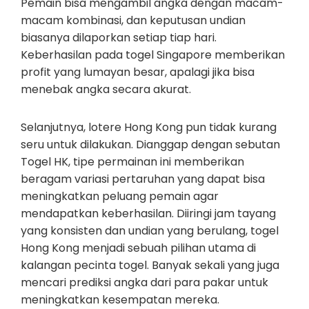
Pemain bisa mengambil angka dengan macam-
macam kombinasi, dan keputusan undian
biasanya dilaporkan setiap tiap hari.
Keberhasilan pada togel Singapore memberikan
profit yang lumayan besar, apalagi jika bisa
menebak angka secara akurat.
Selanjutnya, lotere Hong Kong pun tidak kurang
seru untuk dilakukan. Dianggap dengan sebutan
Togel HK, tipe permainan ini memberikan
beragam variasi pertaruhan yang dapat bisa
meningkatkan peluang pemain agar
mendapatkan keberhasilan. Diiringi jam tayang
yang konsisten dan undian yang berulang, togel
Hong Kong menjadi sebuah pilihan utama di
kalangan pecinta togel. Banyak sekali yang juga
mencari prediksi angka dari para pakar untuk
meningkatkan kesempatan mereka.