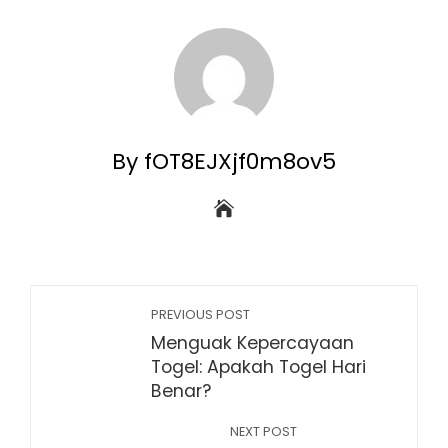
By fOT8EJXjf0m8ov5
PREVIOUS POST
Menguak Kepercayaan
Togel: Apakah Togel Hari
Benar?
NEXT POST