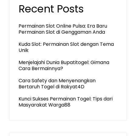
Recent Posts
Permainan Slot Online Pulsa: Era Baru
Permainan Slot di Genggaman Anda
Kuda Slot: Permainan Slot dengan Tema
Unik
Menjelajahi Dunia Bupatitogel: Gimana
Cara Bermainnya?
Cara Safety dan Menyenangkan
Bertaruh Togel di Rakyat4D
Kunci Sukses Permainan Togel: Tips dari
Masyarakat Warga88