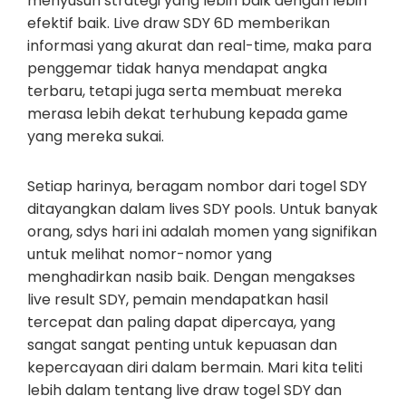
menyusun strategi yang lebih baik dengan lebih
efektif baik. Live draw SDY 6D memberikan
informasi yang akurat dan real-time, maka para
penggemar tidak hanya mendapat angka
terbaru, tetapi juga serta membuat mereka
merasa lebih dekat terhubung kepada game
yang mereka sukai.
Setiap harinya, beragam nombor dari togel SDY
ditayangkan dalam lives SDY pools. Untuk banyak
orang, sdys hari ini adalah momen yang signifikan
untuk melihat nomor-nomor yang
menghadirkan nasib baik. Dengan mengakses
live result SDY, pemain mendapatkan hasil
tercepat dan paling dapat dipercaya, yang
sangat sangat penting untuk kepuasan dan
kepercayaan diri dalam bermain. Mari kita teliti
lebih dalam tentang live draw togel SDY dan