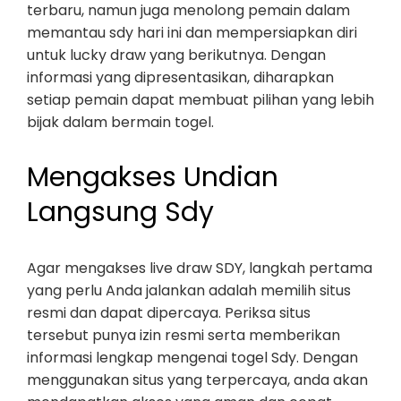
terbaru, namun juga menolong pemain dalam
memantau sdy hari ini dan mempersiapkan diri
untuk lucky draw yang berikutnya. Dengan
informasi yang dipresentasikan, diharapkan
setiap pemain dapat membuat pilihan yang lebih
bijak dalam bermain togel.
Mengakses Undian
Langsung Sdy
Agar mengakses live draw SDY, langkah pertama
yang perlu Anda jalankan adalah memilih situs
resmi dan dapat dipercaya. Periksa situs
tersebut punya izin resmi serta memberikan
informasi lengkap mengenai togel Sdy. Dengan
menggunakan situs yang terpercaya, anda akan