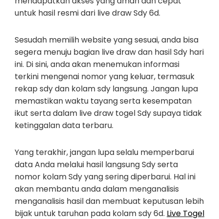
mendapatkan akses yang aman dan cepat
untuk hasil resmi dari live draw Sdy 6d.
Sesudah memilih website yang sesuai, anda bisa
segera menuju bagian live draw dan hasil Sdy hari
ini. Di sini, anda akan menemukan informasi
terkini mengenai nomor yang keluar, termasuk
rekap sdy dan kolam sdy langsung. Jangan lupa
memastikan waktu tayang serta kesempatan
ikut serta dalam live draw togel Sdy supaya tidak
ketinggalan data terbaru.
Yang terakhir, jangan lupa selalu memperbarui
data Anda melalui hasil langsung Sdy serta
nomor kolam Sdy yang sering diperbarui. Hal ini
akan membantu anda dalam menganalisis
menganalisis hasil dan membuat keputusan lebih
bijak untuk taruhan pada kolam sdy 6d.
Live Togel