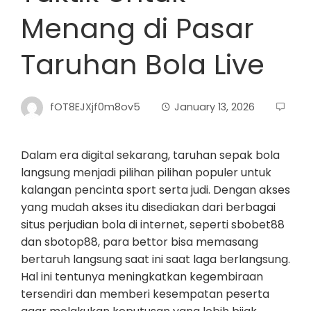
Menang di Pasar
Taruhan Bola Live
fOT8EJXjf0m8ov5
January 13, 2026
Dalam era digital sekarang, taruhan sepak bola
langsung menjadi pilihan pilihan populer untuk
kalangan pencinta sport serta judi. Dengan akses
yang mudah akses itu disediakan dari berbagai
situs perjudian bola di internet, seperti sbobet88
dan sbotop88, para bettor bisa memasang
bertaruh langsung saat ini saat laga berlangsung.
Hal ini tentunya meningkatkan kegembiraan
tersendiri dan memberi kesempatan peserta