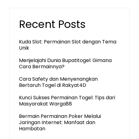
Recent Posts
Kuda Slot: Permainan Slot dengan Tema
Unik
Menjelajahi Dunia Bupatitogel: Gimana
Cara Bermainnya?
Cara Safety dan Menyenangkan
Bertaruh Togel di Rakyat4D
Kunci Sukses Permainan Togel: Tips dari
Masyarakat Warga88
Bermain Permainan Poker Melalui
Jaringan Internet: Manfaat dan
Hambatan