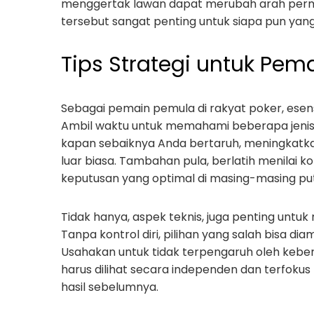
menggertak lawan dapat merubah arah perma
tersebut sangat penting untuk siapa pun yan
Tips Strategi untuk Pem
Sebagai pemain pemula di rakyat poker, esen
Ambil waktu untuk memahami beberapa jenis 
kapan sebaiknya Anda bertaruh, meningkatk
luar biasa. Tambahan pula, berlatih menilai
keputusan yang optimal di masing-masing pu
Tidak hanya, aspek teknis, juga penting untu
Tanpa kontrol diri, pilihan yang salah bisa d
Usahakan untuk tidak terpengaruh oleh keber
harus dilihat secara independen dan terfoku
hasil sebelumnya.