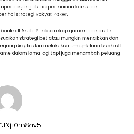
emperpanjang durasi permainan kamu dan
hal strategi Rakyat Poker.
a bankroll Anda. Periksa rekap game secara rutin
aikan strategi bet atau mungkin menaikkan dan
ang disiplin dan melakukan pengelolaan bankroll
game dalam lama lagi tapi juga menambah peluang
8EJXjf0m8ov5