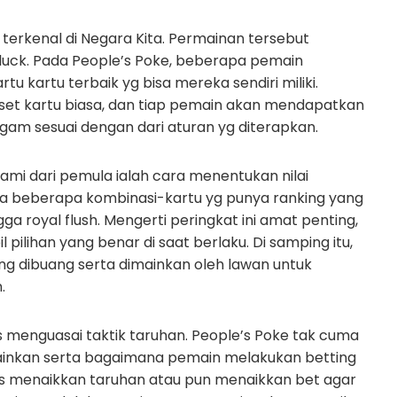
terkenal di Negara Kita. Permainan tersebut
 luck. Pada People’s Poke, beberapa pemain
 kartu terbaik yg bisa mereka sendiri miliki.
t kartu biasa, dan tiap pemain akan mendapatkan
m sesuai dengan dari aturan yg diterapkan.
ami dari pemula ialah cara menentukan nilai
da beberapa kombinasi-kartu yg punya ranking yang
gga royal flush. Mengerti peringkat ini amat penting,
lihan yang benar di saat berlaku. Di samping itu,
g dibuang serta dimainkan oleh lawan untuk
.
s menguasai taktik taruhan. People’s Poke tak cuma
ainkan serta bagaimana pemain melakukan betting
us menaikkan taruhan atau pun menaikkan bet agar