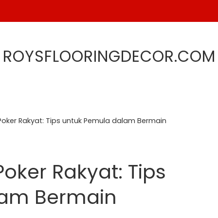
ROYSFLOORINGDECOR.COM
Poker Rakyat: Tips untuk Pemula dalam Bermain
Poker Rakyat: Tips
lam Bermain