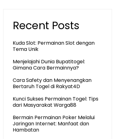
Recent Posts
Kuda Slot: Permainan Slot dengan
Tema Unik
Menjelajahi Dunia Bupatitogel:
Gimana Cara Bermainnya?
Cara Safety dan Menyenangkan
Bertaruh Togel di Rakyat4D
Kunci Sukses Permainan Togel: Tips
dari Masyarakat Warga88
Bermain Permainan Poker Melalui
Jaringan Internet: Manfaat dan
Hambatan