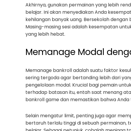
Akhirnya, gunakan permainan yang lebih rend
belajar. Ini akan menyediakan Anda kesemp
kehilangan banyak uang. Bersekolah dengan bi
Masing-masing sesi adalah kesempatan unt
yang lebih hebat.
Memanage Modal denga
Memanage bankroll adalah suatu faktor kesu
sering tergoda agar bertanding lebih dari y
pengelolaan modal. Krucial bagi pemain unt
terhadap batasan itu, entah saat menang atau
bankroll game dan memastikan bahwa Anda t
Selain mengatur limit, penting juga agar m
bertaruh terlalu tinggi di sebuah permainan
belajar. Sebagai petunjuk, cobalah menjaga ta