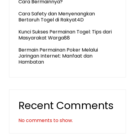
Cara Bermainnya?
Cara Safety dan Menyenangkan
Bertaruh Togel di Rakyat4D
Kunci Sukses Permainan Togel: Tips dari
Masyarakat Warga88
Bermain Permainan Poker Melalui
Jaringan Internet: Manfaat dan
Hambatan
Recent Comments
No comments to show.