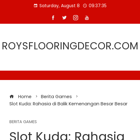
Skip
Saturday, August 8
09:37:35
to
content
ROYSFLOORINGDECOR.COM
Home
Berita Games
Slot Kuda: Rahasia di Balik Kemenangan Besar Besar
BERITA GAMES
Slot Kuda: Rahasia