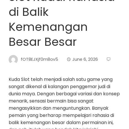
di Balik
Kemenangan
Besar Besar
fOT8EJXjf0m8ov5
June 6, 2026
Kuda Slot telah menjadi salah satu game yang
sangat dikenal di kalangan penggemar judi di
dunia maya. Dengan berbagai variasi dan konsep
menarik, sensasi bermain bisa sangat
mengasyikkan dan menguntungkan. Banyak
pemain yang berharap mempelajari rahasia di
balik kemenangan besar dalam permainan ini,