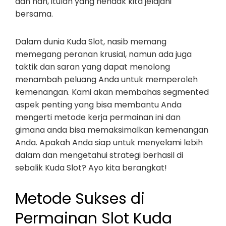
dan nah, itulah yang hendak kita jelajahi
bersama.
Dalam dunia Kuda Slot, nasib memang
memegang peranan krusial, namun ada juga
taktik dan saran yang dapat menolong
menambah peluang Anda untuk memperoleh
kemenangan. Kami akan membahas segmented
aspek penting yang bisa membantu Anda
mengerti metode kerja permainan ini dan
gimana anda bisa memaksimalkan kemenangan
Anda. Apakah Anda siap untuk menyelami lebih
dalam dan mengetahui strategi berhasil di
sebalik Kuda Slot? Ayo kita berangkat!
Metode Sukses di
Permainan Slot Kuda