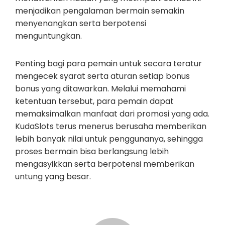
menjadikan pengalaman bermain semakin
menyenangkan serta berpotensi
menguntungkan.
Penting bagi para pemain untuk secara teratur
mengecek syarat serta aturan setiap bonus
bonus yang ditawarkan. Melalui memahami
ketentuan tersebut, para pemain dapat
memaksimalkan manfaat dari promosi yang ada.
KudaSlots terus menerus berusaha memberikan
lebih banyak nilai untuk penggunanya, sehingga
proses bermain bisa berlangsung lebih
mengasyikkan serta berpotensi memberikan
untung yang besar.