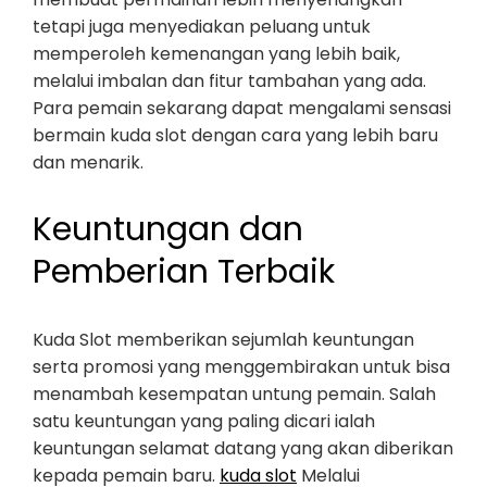
tetapi juga menyediakan peluang untuk
memperoleh kemenangan yang lebih baik,
melalui imbalan dan fitur tambahan yang ada.
Para pemain sekarang dapat mengalami sensasi
bermain kuda slot dengan cara yang lebih baru
dan menarik.
Keuntungan dan
Pemberian Terbaik
Kuda Slot memberikan sejumlah keuntungan
serta promosi yang menggembirakan untuk bisa
menambah kesempatan untung pemain. Salah
satu keuntungan yang paling dicari ialah
keuntungan selamat datang yang akan diberikan
kepada pemain baru.
kuda slot
Melalui