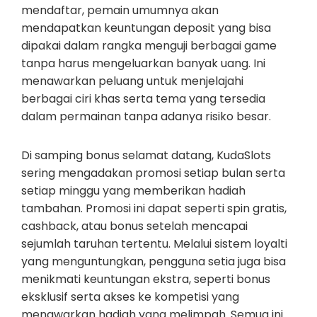
mendaftar, pemain umumnya akan
mendapatkan keuntungan deposit yang bisa
dipakai dalam rangka menguji berbagai game
tanpa harus mengeluarkan banyak uang. Ini
menawarkan peluang untuk menjelajahi
berbagai ciri khas serta tema yang tersedia
dalam permainan tanpa adanya risiko besar.
Di samping bonus selamat datang, KudaSlots
sering mengadakan promosi setiap bulan serta
setiap minggu yang memberikan hadiah
tambahan. Promosi ini dapat seperti spin gratis,
cashback, atau bonus setelah mencapai
sejumlah taruhan tertentu. Melalui sistem loyalti
yang menguntungkan, pengguna setia juga bisa
menikmati keuntungan ekstra, seperti bonus
eksklusif serta akses ke kompetisi yang
menawarkan hadiah yang melimpah. Semua ini