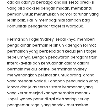
adalah adanya berbagai analisis serta prediksi
yang bisa diakses dengan mudah, membantu
pemain untuk merumuskan nomor taruhan yang
lebih baik. Hal ini membagi nilai tambah bagi
komunitas penggemar togel di Warga88.
Permainan Togel Sydney, sebaliknya, memberi
pengalaman bermain lebih unik dengan format
permainan yang berbeda dari kedua jenis togel
sebelumnya. Dengan penawaran beragam fitur
interaktivitas dan kemudahan dalam dalam
bermain melalui online, permainan Sydney
menyenangkan pelunasan untuk orang-orang
yang mencari variasi. Tahapan pengundian yang
lancar dan jelas serta sistem keamanan yang
yang ketat menjadikannya semakin menarik.
Togel Sydney patut dijajal oleh setiap setiap
penggemar togel yang hendak merasakan