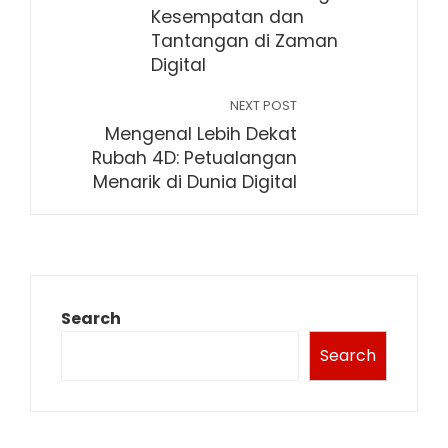
Kesempatan dan
Tantangan di Zaman
Digital
NEXT POST
Mengenal Lebih Dekat
Rubah 4D: Petualangan
Menarik di Dunia Digital
Search
Search