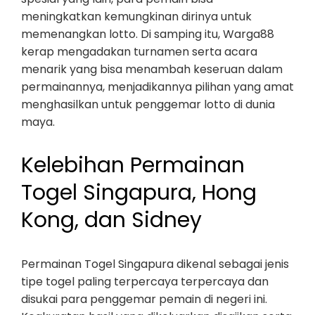
meningkatkan kemungkinan dirinya untuk
memenangkan lotto. Di samping itu, Warga88
kerap mengadakan turnamen serta acara
menarik yang bisa menambah keseruan dalam
permainannya, menjadikannya pilihan yang amat
menghasilkan untuk penggemar lotto di dunia
maya.
Kelebihan Permainan
Togel Singapura, Hong
Kong, dan Sidney
Permainan Togel Singapura dikenal sebagai jenis
tipe togel paling terpercaya terpercaya dan
disukai para penggemar pemain di negeri ini.