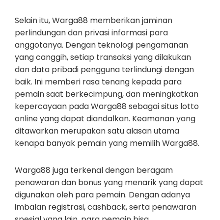
Selain itu, Warga88 memberikan jaminan
perlindungan dan privasi informasi para
anggotanya. Dengan teknologi pengamanan
yang canggih, setiap transaksi yang dilakukan
dan data pribadi pengguna terlindungi dengan
baik. Ini memberi rasa tenang kepada para
pemain saat berkecimpung, dan meningkatkan
kepercayaan pada Warga88 sebagai situs lotto
online yang dapat diandalkan. Keamanan yang
ditawarkan merupakan satu alasan utama
kenapa banyak pemain yang memilih Warga88.
Warga88 juga terkenal dengan beragam
penawaran dan bonus yang menarik yang dapat
digunakan oleh para pemain. Dengan adanya
imbalan registrasi, cashback, serta penawaran
spesial yang lain, para pemain bisa