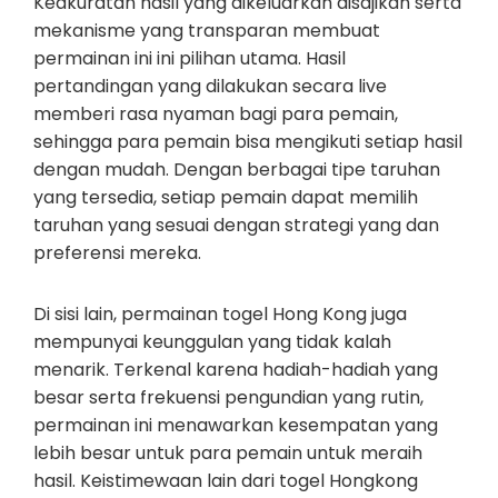
Keakuratan hasil yang dikeluarkan disajikan serta
mekanisme yang transparan membuat
permainan ini ini pilihan utama. Hasil
pertandingan yang dilakukan secara live
memberi rasa nyaman bagi para pemain,
sehingga para pemain bisa mengikuti setiap hasil
dengan mudah. Dengan berbagai tipe taruhan
yang tersedia, setiap pemain dapat memilih
taruhan yang sesuai dengan strategi yang dan
preferensi mereka.
Di sisi lain, permainan togel Hong Kong juga
mempunyai keunggulan yang tidak kalah
menarik. Terkenal karena hadiah-hadiah yang
besar serta frekuensi pengundian yang rutin,
permainan ini menawarkan kesempatan yang
lebih besar untuk para pemain untuk meraih
hasil. Keistimewaan lain dari togel Hongkong