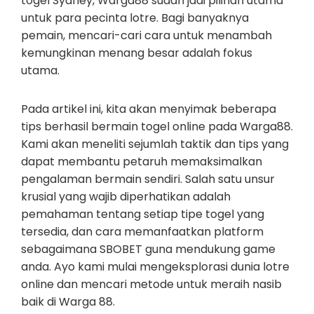
togel Sydney, Warga88 sudah jadi pilihan utama
untuk para pecinta lotre. Bagi banyaknya
pemain, mencari-cari cara untuk menambah
kemungkinan menang besar adalah fokus
utama.
Pada artikel ini, kita akan menyimak beberapa
tips berhasil bermain togel online pada Warga88.
Kami akan meneliti sejumlah taktik dan tips yang
dapat membantu petaruh memaksimalkan
pengalaman bermain sendiri. Salah satu unsur
krusial yang wajib diperhatikan adalah
pemahaman tentang setiap tipe togel yang
tersedia, dan cara memanfaatkan platform
sebagaimana SBOBET guna mendukung game
anda. Ayo kami mulai mengeksplorasi dunia lotre
online dan mencari metode untuk meraih nasib
baik di Warga 88.