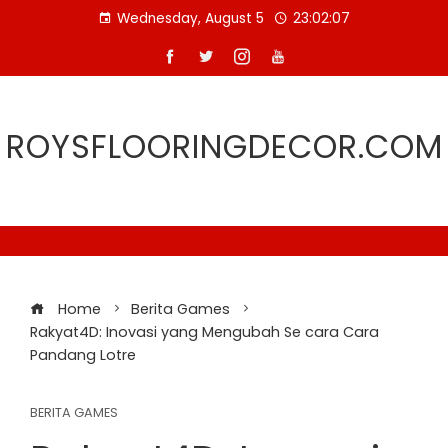
Skip
Wednesday, August 5
23:02:07
to
content
ROYSFLOORINGDECOR.COM
Home
Berita Games
Rakyat4D: Inovasi yang Mengubah Se cara Cara
Pandang Lotre
BERITA GAMES