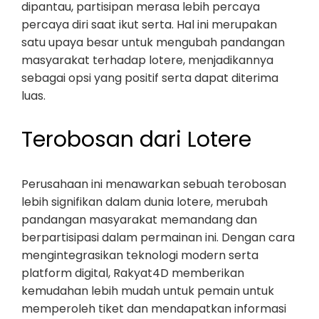
dipantau, partisipan merasa lebih percaya
percaya diri saat ikut serta. Hal ini merupakan
satu upaya besar untuk mengubah pandangan
masyarakat terhadap lotere, menjadikannya
sebagai opsi yang positif serta dapat diterima
luas.
Terobosan dari Lotere
Perusahaan ini menawarkan sebuah terobosan
lebih signifikan dalam dunia lotere, merubah
pandangan masyarakat memandang dan
berpartisipasi dalam permainan ini. Dengan cara
mengintegrasikan teknologi modern serta
platform digital, Rakyat4D memberikan
kemudahan lebih mudah untuk pemain untuk
memperoleh tiket dan mendapatkan informasi