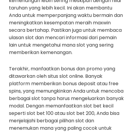
kemenangan lebih sering meskipun dengan nilai
taruhan yang lebih kecil. Ini akan membantu
Anda untuk memperpanjang waktu bermain dan
meningkatkan kesempatan meraih maxwin
secara bertahap. Pastikan juga untuk membaca
ulasan slot dan mencari informasi dari pemain
lain untuk mengetahui mana slot yang sering
memberikan kemenangan.
Terakhir, manfaatkan bonus dan promo yang
ditawarkan oleh situs slot online. Banyak
platform memberikan bonus deposit atau free
spins, yang memungkinkan Anda untuk mencoba
berbagai slot tanpa harus mengeluarkan banyak
modal. Dengan memanfaatkan slot bet kecil
seperti slot bet 100 atau slot bet 200, Anda bisa
menjelajahi berbagai pilihan slot dan
menemukan mana yang paling cocok untuk