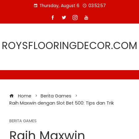
Skip
Thursday, August 6
03:52:57
to
content
ROYSFLOORINGDECOR.COM
Home
Berita Games
Raih Maxwin dengan Slot Bet 500: Tips dan Trik
BERITA GAMES
Raih Maxwin