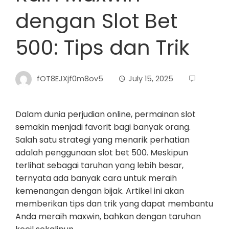
dengan Slot Bet
500: Tips dan Trik
fOT8EJXjf0m8ov5
July 15, 2025
Dalam dunia perjudian online, permainan slot
semakin menjadi favorit bagi banyak orang.
Salah satu strategi yang menarik perhatian
adalah penggunaan slot bet 500. Meskipun
terlihat sebagai taruhan yang lebih besar,
ternyata ada banyak cara untuk meraih
kemenangan dengan bijak. Artikel ini akan
memberikan tips dan trik yang dapat membantu
Anda meraih maxwin, bahkan dengan taruhan