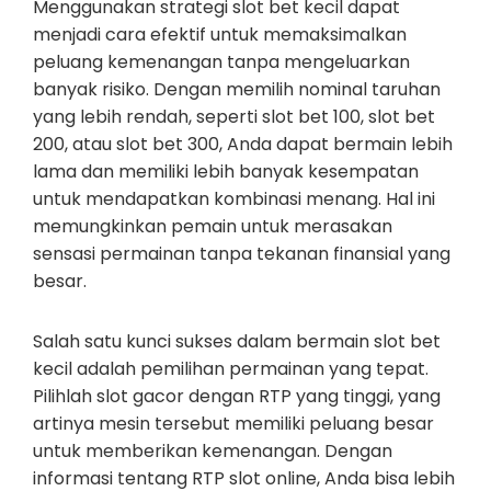
Menggunakan strategi slot bet kecil dapat
menjadi cara efektif untuk memaksimalkan
peluang kemenangan tanpa mengeluarkan
banyak risiko. Dengan memilih nominal taruhan
yang lebih rendah, seperti slot bet 100, slot bet
200, atau slot bet 300, Anda dapat bermain lebih
lama dan memiliki lebih banyak kesempatan
untuk mendapatkan kombinasi menang. Hal ini
memungkinkan pemain untuk merasakan
sensasi permainan tanpa tekanan finansial yang
besar.
Salah satu kunci sukses dalam bermain slot bet
kecil adalah pemilihan permainan yang tepat.
Pilihlah slot gacor dengan RTP yang tinggi, yang
artinya mesin tersebut memiliki peluang besar
untuk memberikan kemenangan. Dengan
informasi tentang RTP slot online, Anda bisa lebih