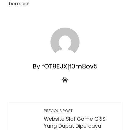
bermain!
By fOT8EJXjf0m8ov5
PREVIOUS POST
Website Slot Game QRIS
Yang Dapat Dipercaya