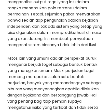
menganalisis output togel yang lalu dalam
rangka menemukan pola tertentu dalam
permainan. Tetapi, sejumlah pakar menyatakan
bahwa seolah tiap pengundian adalah kejadian
independen, dan tak ada sistem yang tetap yang
bisa digunakan dalam memprediksi hasil di masa
yang akan datang. Ini membuat pernyataan
mengenai sistem biasanya tidak lebih dari ilusi.
Mitos lain yang umum adalah perspektif buruk
mengenai berjudi togel sebagai bentuk bentuk
yang merugikan umum. Meski perjudian togel
memang merupakan salah satu bentuk
perjudian, banyak yang memandangnya sebagai
hiburan yang menyenangkan apabila dilakukan
dengan bijaksana dan bertanggung jawab. Hal
yang penting bagi tiap pemain supaya
mengetahui risiko yang terlibat dan tidak serta