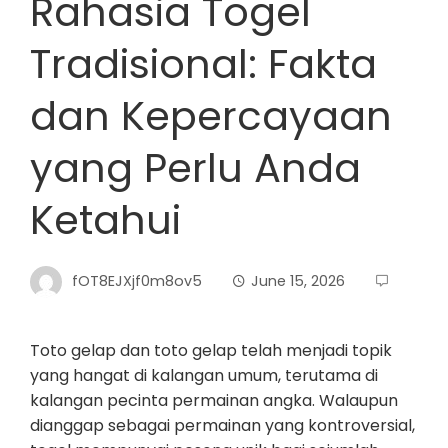
Rahasia Togel
Tradisional: Fakta
dan Kepercayaan
yang Perlu Anda
Ketahui
fOT8EJXjf0m8ov5
June 15, 2026
Toto gelap dan toto gelap telah menjadi topik
yang hangat di kalangan umum, terutama di
kalangan pecinta permainan angka. Walaupun
dianggap sebagai permainan yang kontroversial,