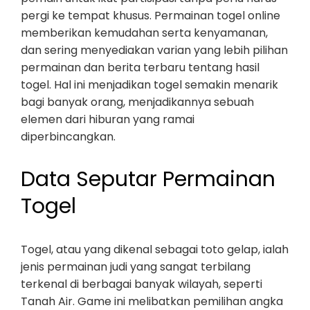
pergi ke tempat khusus. Permainan togel online
memberikan kemudahan serta kenyamanan,
dan sering menyediakan varian yang lebih pilihan
permainan dan berita terbaru tentang hasil
togel. Hal ini menjadikan togel semakin menarik
bagi banyak orang, menjadikannya sebuah
elemen dari hiburan yang ramai
diperbincangkan.
Data Seputar Permainan
Togel
Togel, atau yang dikenal sebagai toto gelap, ialah
jenis permainan judi yang sangat terbilang
terkenal di berbagai banyak wilayah, seperti
Tanah Air. Game ini melibatkan pemilihan angka