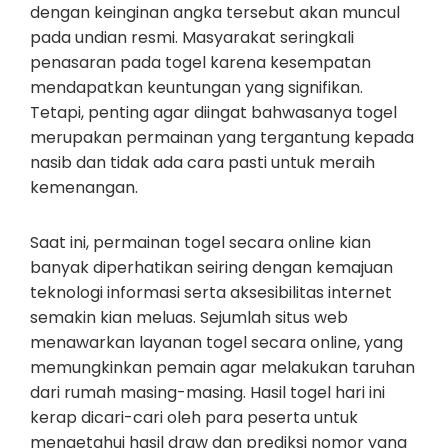
dengan keinginan angka tersebut akan muncul
pada undian resmi. Masyarakat seringkali
penasaran pada togel karena kesempatan
mendapatkan keuntungan yang signifikan.
Tetapi, penting agar diingat bahwasanya togel
merupakan permainan yang tergantung kepada
nasib dan tidak ada cara pasti untuk meraih
kemenangan.
Saat ini, permainan togel secara online kian
banyak diperhatikan seiring dengan kemajuan
teknologi informasi serta aksesibilitas internet
semakin kian meluas. Sejumlah situs web
menawarkan layanan togel secara online, yang
memungkinkan pemain agar melakukan taruhan
dari rumah masing-masing. Hasil togel hari ini
kerap dicari-cari oleh para peserta untuk
mengetahui hasil draw dan prediksi nomor yang