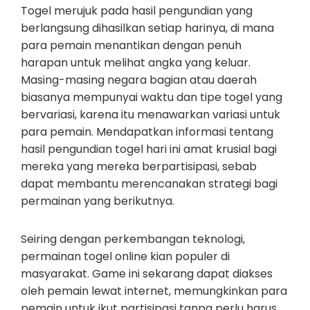
Togel merujuk pada hasil pengundian yang
berlangsung dihasilkan setiap harinya, di mana
para pemain menantikan dengan penuh
harapan untuk melihat angka yang keluar.
Masing-masing negara bagian atau daerah
biasanya mempunyai waktu dan tipe togel yang
bervariasi, karena itu menawarkan variasi untuk
para pemain. Mendapatkan informasi tentang
hasil pengundian togel hari ini amat krusial bagi
mereka yang mereka berpartisipasi, sebab
dapat membantu merencanakan strategi bagi
permainan yang berikutnya.
Seiring dengan perkembangan teknologi,
permainan togel online kian populer di
masyarakat. Game ini sekarang dapat diakses
oleh pemain lewat internet, memungkinkan para
pemain untuk ikut partisipasi tanpa perlu harus