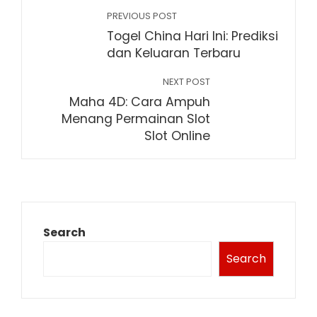
PREVIOUS POST
Togel China Hari Ini: Prediksi
dan Keluaran Terbaru
NEXT POST
Maha 4D: Cara Ampuh
Menang Permainan Slot
Slot Online
Search
Search