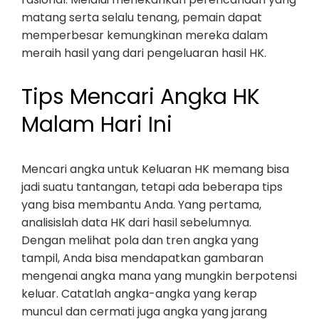
matang serta selalu tenang, pemain dapat
memperbesar kemungkinan mereka dalam
meraih hasil yang dari pengeluaran hasil HK.
Tips Mencari Angka HK
Malam Hari Ini
Mencari angka untuk Keluaran HK memang bisa
jadi suatu tantangan, tetapi ada beberapa tips
yang bisa membantu Anda. Yang pertama,
analisislah data HK dari hasil sebelumnya.
Dengan melihat pola dan tren angka yang
tampil, Anda bisa mendapatkan gambaran
mengenai angka mana yang mungkin berpotensi
keluar. Catatlah angka-angka yang kerap
muncul dan cermati juga angka yang jarang