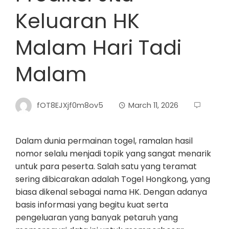
Keluaran HK
Malam Hari Tadi
Malam
fOT8EJXjf0m8ov5
March 11, 2026
Dalam dunia permainan togel, ramalan hasil
nomor selalu menjadi topik yang sangat menarik
untuk para peserta. Salah satu yang teramat
sering dibicarakan adalah Togel Hongkong, yang
biasa dikenal sebagai nama HK. Dengan adanya
basis informasi yang begitu kuat serta
pengeluaran yang banyak petaruh yang