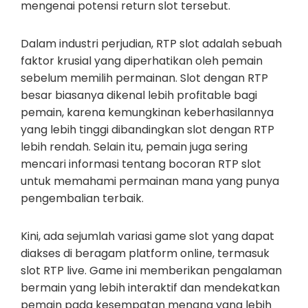
mengenai potensi return slot tersebut.
Dalam industri perjudian, RTP slot adalah sebuah
faktor krusial yang diperhatikan oleh pemain
sebelum memilih permainan. Slot dengan RTP
besar biasanya dikenal lebih profitable bagi
pemain, karena kemungkinan keberhasilannya
yang lebih tinggi dibandingkan slot dengan RTP
lebih rendah. Selain itu, pemain juga sering
mencari informasi tentang bocoran RTP slot
untuk memahami permainan mana yang punya
pengembalian terbaik.
Kini, ada sejumlah variasi game slot yang dapat
diakses di beragam platform online, termasuk
slot RTP live. Game ini memberikan pengalaman
bermain yang lebih interaktif dan mendekatkan
pemain pada kesempatan menang yang lebih