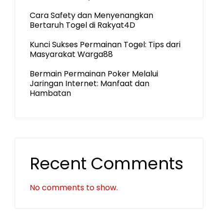
Cara Safety dan Menyenangkan
Bertaruh Togel di Rakyat4D
Kunci Sukses Permainan Togel: Tips dari
Masyarakat Warga88
Bermain Permainan Poker Melalui
Jaringan Internet: Manfaat dan
Hambatan
Recent Comments
No comments to show.