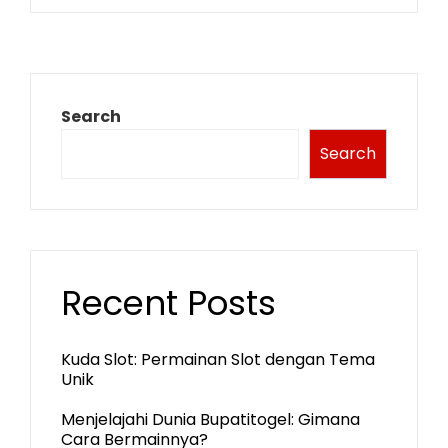
Search
Search
Recent Posts
Kuda Slot: Permainan Slot dengan Tema
Unik
Menjelajahi Dunia Bupatitogel: Gimana
Cara Bermainnya?