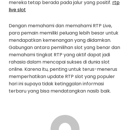
mereka tetap berada pada jalur yang positif.
rtp
live slot
Dengan memahami dan memahami RTP Live,
para pemain memiliki peluang lebih besar untuk
mendapatkan kemenangan yang diidamkan.
Gabungan antara pemilihan slot yang benar dan
memahami tingkat RTP yang aktif dapat jadi
rahasia dalam mencapai sukses di dunia slot
online. Karena itu, penting untuk terus-menerus
memperhatikan update RTP slot yang populer
hari ini supaya tidak ketinggalan informasi
terbaru yang bisa mendatangkan nasib baik.