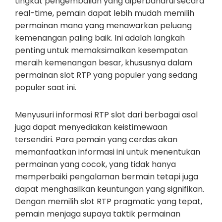
tingkat pengembalian yang diperbaharui secara
real-time, pemain dapat lebih mudah memilih
permainan mana yang menawarkan peluang
kemenangan paling baik. Ini adalah langkah
penting untuk memaksimalkan kesempatan
meraih kemenangan besar, khususnya dalam
permainan slot RTP yang populer yang sedang
populer saat ini.
Menyusuri informasi RTP slot dari berbagai asal
juga dapat menyediakan keistimewaan
tersendiri. Para pemain yang cerdas akan
memanfaatkan informasi ini untuk menentukan
permainan yang cocok, yang tidak hanya
memperbaiki pengalaman bermain tetapi juga
dapat menghasilkan keuntungan yang signifikan.
Dengan memilih slot RTP pragmatic yang tepat,
pemain menjaga supaya taktik permainan