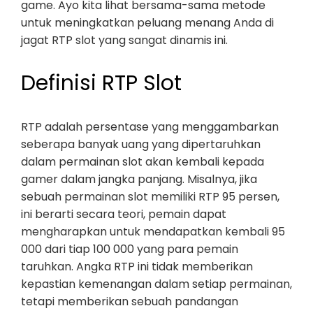
game. Ayo kita lihat bersama-sama metode
untuk meningkatkan peluang menang Anda di
jagat RTP slot yang sangat dinamis ini.
Definisi RTP Slot
RTP adalah persentase yang menggambarkan
seberapa banyak uang yang dipertaruhkan
dalam permainan slot akan kembali kepada
gamer dalam jangka panjang. Misalnya, jika
sebuah permainan slot memiliki RTP 95 persen,
ini berarti secara teori, pemain dapat
mengharapkan untuk mendapatkan kembali 95
000 dari tiap 100 000 yang para pemain
taruhkan. Angka RTP ini tidak memberikan
kepastian kemenangan dalam setiap permainan,
tetapi memberikan sebuah pandangan