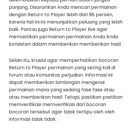
panjang. Disarankan Anda mencari permainan
dengan Return to Player lebih dari 96 persen,
karena hal ini ini menunjukkan peluang yang lebih
baik. Pantau juga Return to Player live agar
memastikan permainan permainan Anda Anda
konsisten dalam memberikan memberikan hasil.
Selain itu, krusial agar memperhatikan bocoran
Return to Player permainan yang sering kali di
forum atau komunitas perjudian. Informasi ini
dapat memberikan bimbingan mengenai
permainan mana yang sedang fase fase atau
atau memberikan hasil. Tetapi, pastikan pastikan
memverifikasi memverifikasi dari bocoran
bocoran tersebut agar tidak tertipu oleh oleh
informasi tidak tidak .