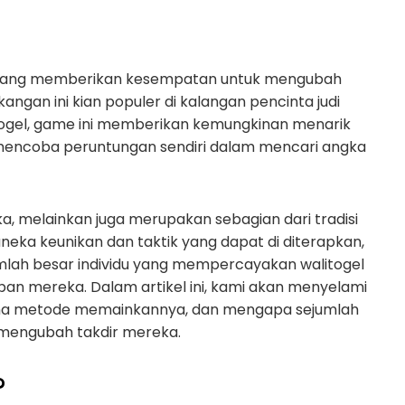
n yang memberikan kesempatan untuk mengubah
angan ini kian populer di kalangan pencinta judi
i togel, game ini memberikan kemungkinan menarik
encoba peruntungan sendiri dalam mencari angka
a, melainkan juga merupakan sebagian dari tradisi
eka keunikan dan taktik yang dapat di diterapkan,
umlah besar individu yang mempercayakan walitogel
an mereka. Dalam artikel ini, kami akan menyelami
imana metode memainkannya, dan mengapa sejumlah
 mengubah takdir mereka.
?