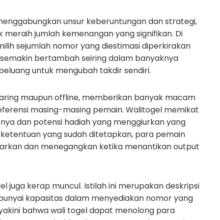
menggabungkan unsur keberuntungan dan strategi,
meraih jumlah kemenangan yang signifikan. Di
ilih sejumlah nomor yang diestimasi diperkirakan
ni semakin bertambah seiring dalam banyaknya
 peluang untuk mengubah takdir sendiri.
a daring maupun offline, memberikan banyak macam
referensi masing-masing pemain. Walitogel memikat
snya dan potensi hadiah yang menggiurkan yang
 ketentuan yang sudah ditetapkan, para pemain
rkan dan menegangkan ketika menantikan output
l juga kerap muncul. Istilah ini merupakan deskripsi
punyai kapasitas dalam menyediakan nomor yang
yakini bahwa wali togel dapat menolong para