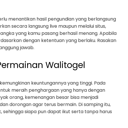
erlu menantikan hasil pengundian yang berlangsung
iarkan secara langsung live maupun melalui situs,
 angka yang kamu pasang berhasil menang. Apabila
rdasarkan dengan ketentuan yang berlaku. Rasakan
tanggung jawab.
Permainan Walitogel
 kemungkinan keuntungannya yang tinggi. Pada
 untuk meraih penghargaan yang hanya dengan
yak orang, kemenangan besar bisa menjadi
an dorongan agar terus bermain. Di samping itu,
, sehingga siapa pun dapat ikut serta tanpa harus