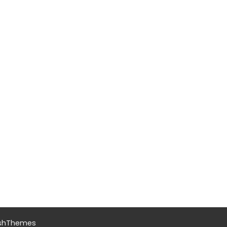
shThemes