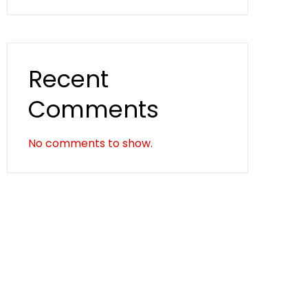
Recent
Comments
No comments to show.