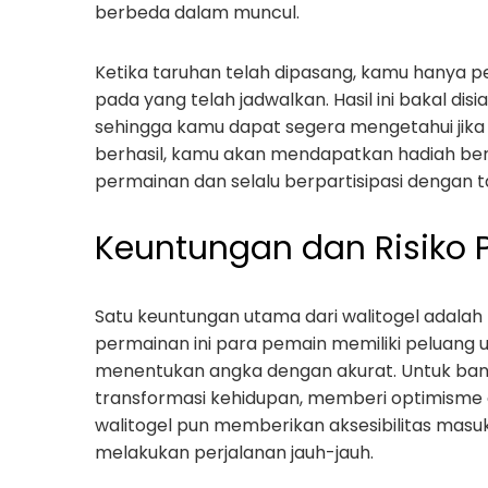
berbeda dalam muncul.
Ketika taruhan telah dipasang, kamu hanya p
pada yang telah jadwalkan. Hasil ini bakal dis
sehingga kamu dapat segera mengetahui jika
berhasil, kamu akan mendapatkan hadiah be
permainan dan selalu berpartisipasi dengan 
Keuntungan dan Risiko 
Satu keuntungan utama dari walitogel adalah
permainan ini para pemain memiliki peluang
menentukan angka dengan akurat. Untuk ban
transformasi kehidupan, memberi optimisme d
walitogel pun memberikan aksesibilitas masuk
melakukan perjalanan jauh-jauh.