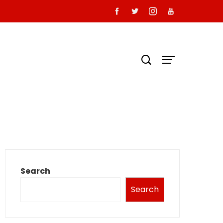
Search
Search