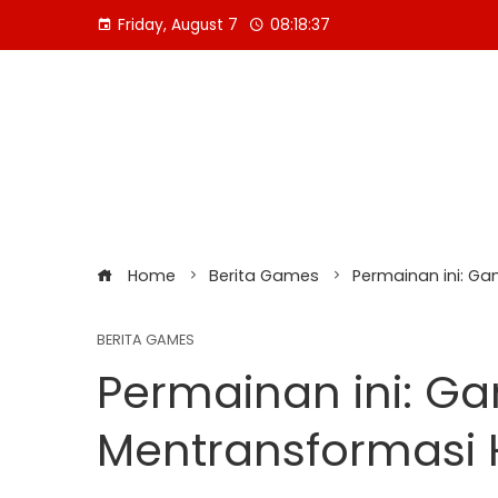
Skip
Friday, August 7
08:18:37
to
content
Home
Berita Games
Permainan ini: G
BERITA GAMES
Permainan ini: G
Mentransformasi