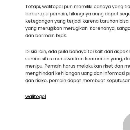
Tetapi, walitogel pun memiliki bahaya yang ti
beberapa pemain, hilangnya uang dapat seger
ketegangan yang terjadi karena taruhan bisa
yang merugikan merugikan. Karenanya, sanga
dan bermain bijak.
Di sisi lain, ada pula bahaya terkait dari as
semua situs menawarkan keamanan yang, da
menipu. Pemain harus melakukan riset dan m
menghindari kehilangan uang dan informasi 
dan risiko, pemain dapat membuat keputusan y
walitogel