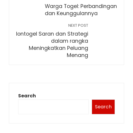
Warga Togel: Perbandingan
dan Keunggulannya
NEXT POST
Iontogel Saran dan Strategi
dalam rangka
Meningkatkan Peluang
Menang
Search
Search