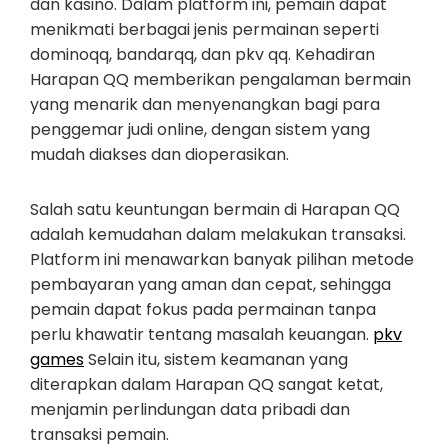
dan kasino. Dalam platform ini, pemain dapat
menikmati berbagai jenis permainan seperti
dominoqq, bandarqq, dan pkv qq. Kehadiran
Harapan QQ memberikan pengalaman bermain
yang menarik dan menyenangkan bagi para
penggemar judi online, dengan sistem yang
mudah diakses dan dioperasikan.
Salah satu keuntungan bermain di Harapan QQ
adalah kemudahan dalam melakukan transaksi.
Platform ini menawarkan banyak pilihan metode
pembayaran yang aman dan cepat, sehingga
pemain dapat fokus pada permainan tanpa
perlu khawatir tentang masalah keuangan.
pkv
games
Selain itu, sistem keamanan yang
diterapkan dalam Harapan QQ sangat ketat,
menjamin perlindungan data pribadi dan
transaksi pemain.