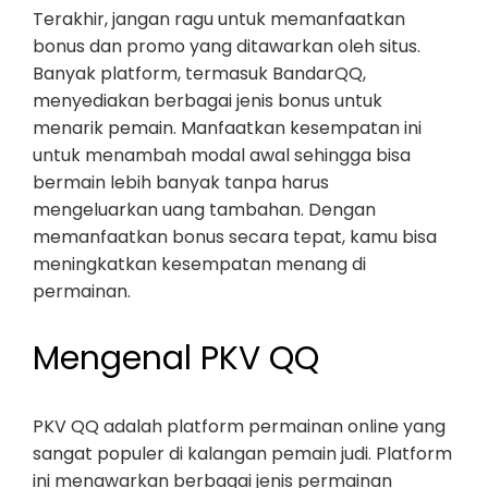
Terakhir, jangan ragu untuk memanfaatkan
bonus dan promo yang ditawarkan oleh situs.
Banyak platform, termasuk BandarQQ,
menyediakan berbagai jenis bonus untuk
menarik pemain. Manfaatkan kesempatan ini
untuk menambah modal awal sehingga bisa
bermain lebih banyak tanpa harus
mengeluarkan uang tambahan. Dengan
memanfaatkan bonus secara tepat, kamu bisa
meningkatkan kesempatan menang di
permainan.
Mengenal PKV QQ
PKV QQ adalah platform permainan online yang
sangat populer di kalangan pemain judi. Platform
ini menawarkan berbagai jenis permainan