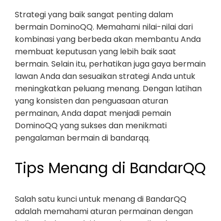
Strategi yang baik sangat penting dalam
bermain DominoQQ. Memahami nilai-nilai dari
kombinasi yang berbeda akan membantu Anda
membuat keputusan yang lebih baik saat
bermain. Selain itu, perhatikan juga gaya bermain
lawan Anda dan sesuaikan strategi Anda untuk
meningkatkan peluang menang. Dengan latihan
yang konsisten dan penguasaan aturan
permainan, Anda dapat menjadi pemain
DominoQQ yang sukses dan menikmati
pengalaman bermain di bandarqq.
Tips Menang di BandarQQ
Salah satu kunci untuk menang di BandarQQ
adalah memahami aturan permainan dengan