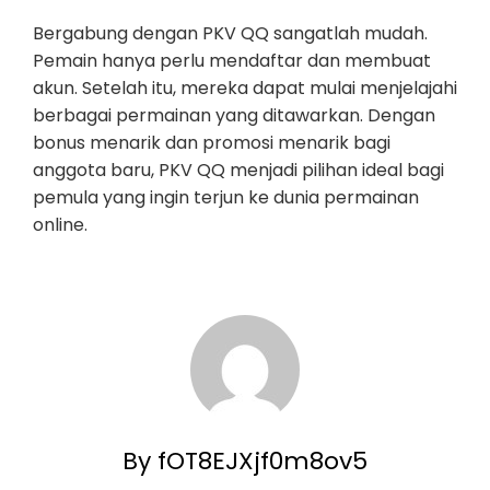
Bergabung dengan PKV QQ sangatlah mudah.
Pemain hanya perlu mendaftar dan membuat
akun. Setelah itu, mereka dapat mulai menjelajahi
berbagai permainan yang ditawarkan. Dengan
bonus menarik dan promosi menarik bagi
anggota baru, PKV QQ menjadi pilihan ideal bagi
pemula yang ingin terjun ke dunia permainan
online.
By fOT8EJXjf0m8ov5