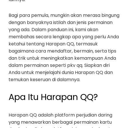
Bagi para pemula, mungkin akan merasa bingung
dengan banyaknya istilah dan jenis permainan
yang ada. Dalam panduan ini, kami akan
membahas secara lengkap apa yang perlu Anda
ketahui tentang Harapan QQ, termasuk
bagaimana cara mendaftar, bermain, serta tips
dan trik untuk meningkatkan kemampuan Anda
dalam permainan seperti pkv qq. Siapkan diri
Anda untuk menjelajahi dunia Harapan QQ dan
temukan keseruan di dalamnya.
Apa Itu Harapan QQ?
Harapan QQ adalah platform perjudian daring
yang menawarkan berbagai permainan kartu