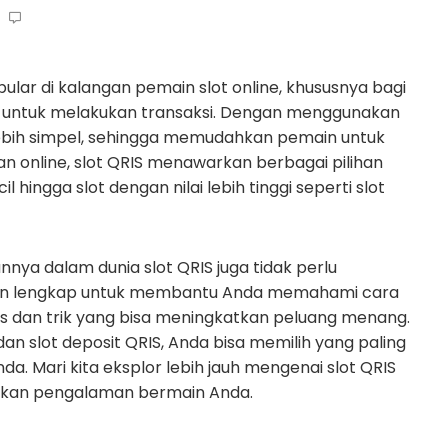
ular di kalangan pemain slot online, khususnya bagi
untuk melakukan transaksi. Dengan menggunakan
lebih simpel, sehingga memudahkan pemain untuk
an online, slot QRIS menawarkan berbagai pilihan
il hingga slot dengan nilai lebih tinggi seperti slot
ya dalam dunia slot QRIS juga tidak perlu
duan lengkap untuk membantu Anda memahami cara
tips dan trik yang bisa meningkatkan peluang menang.
an slot deposit QRIS, Anda bisa memilih yang paling
. Mari kita eksplor lebih jauh mengenai slot QRIS
lkan pengalaman bermain Anda.