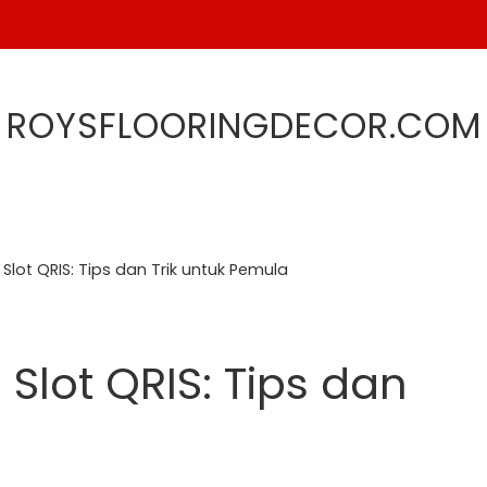
ROYSFLOORINGDECOR.COM
lot QRIS: Tips dan Trik untuk Pemula
lot QRIS: Tips dan