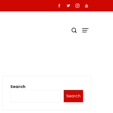
Search
Search