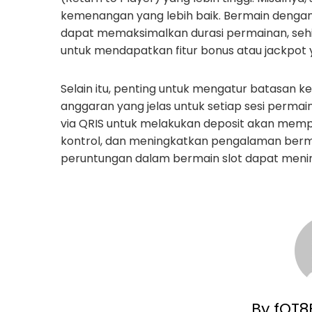
kemenangan yang lebih baik. Bermain dengan t
dapat memaksimalkan durasi permainan, seh
untuk mendapatkan fitur bonus atau jackpot 
Selain itu, penting untuk mengatur batasan k
anggaran yang jelas untuk setiap sesi permai
via QRIS untuk melakukan deposit akan mem
kontrol, dan meningkatkan pengalaman berma
peruntungan dalam bermain slot dapat mening
By fOT