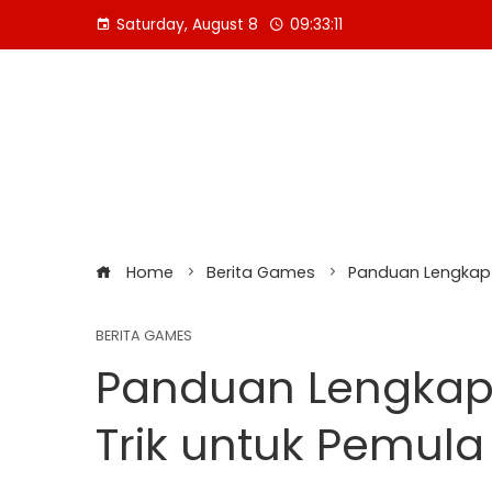
Skip
Saturday, August 8
09:33:12
to
content
Home
Berita Games
Panduan Lengkap S
BERITA GAMES
Panduan Lengkap S
Trik untuk Pemula