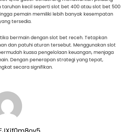
aruhan kecil seperti slot bet 400 atau slot bet 500
ingga pemain memiliki lebih banyak kesempatan
yang tersedia.
etika bermain dengan slot bet receh. Tetapkan
nan dan patuhi aturan tersebut. Menggunakan slot
permudah kuasa pengelolaan keuangan, menjaga
in. Dengan penerapan strategi yang tepat,
kat secara signifikan.
8EJXjf0m8ov5