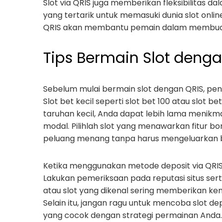
Slot via QRIS juga memberikan fleksibilitas 
yang tertarik untuk memasuki dunia slot onlin
QRIS akan membantu pemain dalam membuat k
Tips Bermain Slot denga
Sebelum mulai bermain slot dengan QRIS, pen
Slot bet kecil seperti slot bet 100 atau slot 
taruhan kecil, Anda dapat lebih lama menikma
modal. Pilihlah slot yang menawarkan fitur b
peluang menang tanpa harus mengeluarkan 
Ketika menggunakan metode deposit via QRIS,
Lakukan pemeriksaan pada reputasi situs serta 
atau slot yang dikenal sering memberikan k
Selain itu, jangan ragu untuk mencoba slot d
yang cocok dengan strategi permainan Anda.