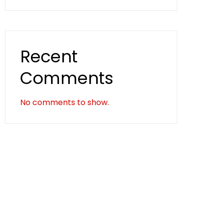
Recent
Comments
No comments to show.