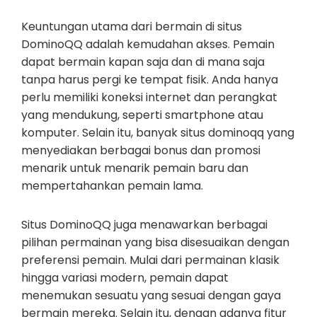
Keuntungan utama dari bermain di situs
DominoQQ adalah kemudahan akses. Pemain
dapat bermain kapan saja dan di mana saja
tanpa harus pergi ke tempat fisik. Anda hanya
perlu memiliki koneksi internet dan perangkat
yang mendukung, seperti smartphone atau
komputer. Selain itu, banyak situs dominoqq yang
menyediakan berbagai bonus dan promosi
menarik untuk menarik pemain baru dan
mempertahankan pemain lama.
Situs DominoQQ juga menawarkan berbagai
pilihan permainan yang bisa disesuaikan dengan
preferensi pemain. Mulai dari permainan klasik
hingga variasi modern, pemain dapat
menemukan sesuatu yang sesuai dengan gaya
bermain mereka. Selain itu, dengan adanya fitur