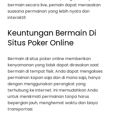
bermain secara live, pemain dapat merasakan
suasana permainan yang lebih nyata dan
interaktif.
Keuntungan Bermain Di
Situs Poker Online
Bermain di situs poker online memberikan
kenyamanan yang tidak dapat dirasakan saat
bermain di tempat fisik. Anda dapat mengakses
permainan kapan saja dan di mana saja, hanya
dengan menggunakan perangkat yang
terhubung ke internet. Ini memudahkan Anda
untuk menikmati permainan tanpa harus
bepergian jauh, menghemat waktu dan biaya
transportasi.