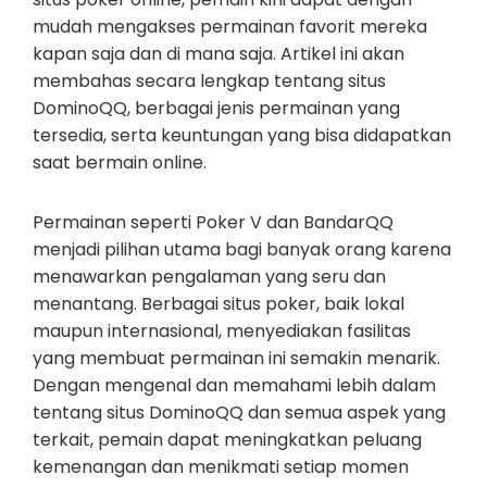
mudah mengakses permainan favorit mereka
kapan saja dan di mana saja. Artikel ini akan
membahas secara lengkap tentang situs
DominoQQ, berbagai jenis permainan yang
tersedia, serta keuntungan yang bisa didapatkan
saat bermain online.
Permainan seperti Poker V dan BandarQQ
menjadi pilihan utama bagi banyak orang karena
menawarkan pengalaman yang seru dan
menantang. Berbagai situs poker, baik lokal
maupun internasional, menyediakan fasilitas
yang membuat permainan ini semakin menarik.
Dengan mengenal dan memahami lebih dalam
tentang situs DominoQQ dan semua aspek yang
terkait, pemain dapat meningkatkan peluang
kemenangan dan menikmati setiap momen