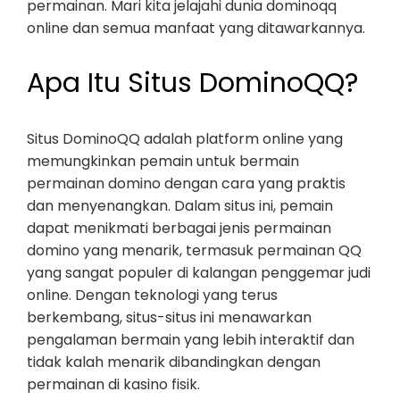
permainan. Mari kita jelajahi dunia dominoqq
online dan semua manfaat yang ditawarkannya.
Apa Itu Situs DominoQQ?
Situs DominoQQ adalah platform online yang
memungkinkan pemain untuk bermain
permainan domino dengan cara yang praktis
dan menyenangkan. Dalam situs ini, pemain
dapat menikmati berbagai jenis permainan
domino yang menarik, termasuk permainan QQ
yang sangat populer di kalangan penggemar judi
online. Dengan teknologi yang terus
berkembang, situs-situs ini menawarkan
pengalaman bermain yang lebih interaktif dan
tidak kalah menarik dibandingkan dengan
permainan di kasino fisik.