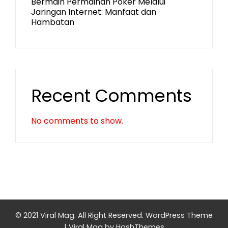
Bermain Permainan Poker Melalui
Jaringan Internet: Manfaat dan
Hambatan
Recent Comments
No comments to show.
© 2021 Viral Mag. All Right Reserved.
WordPress Theme
|
Viral Mag
by HashThemes