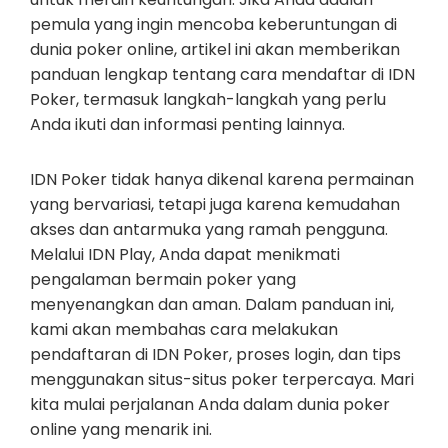
pemula yang ingin mencoba keberuntungan di
dunia poker online, artikel ini akan memberikan
panduan lengkap tentang cara mendaftar di IDN
Poker, termasuk langkah-langkah yang perlu
Anda ikuti dan informasi penting lainnya.
IDN Poker tidak hanya dikenal karena permainan
yang bervariasi, tetapi juga karena kemudahan
akses dan antarmuka yang ramah pengguna.
Melalui IDN Play, Anda dapat menikmati
pengalaman bermain poker yang
menyenangkan dan aman. Dalam panduan ini,
kami akan membahas cara melakukan
pendaftaran di IDN Poker, proses login, dan tips
menggunakan situs-situs poker terpercaya. Mari
kita mulai perjalanan Anda dalam dunia poker
online yang menarik ini.