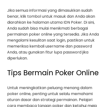
Jika semua informasi yang dimasukkan sudah
benar, klik tombol untuk masuk dan Anda akan
diarahkan ke halaman utama IDN Poker. Di sini,
Anda sudah bisa mulai menikmati berbagai
permainan poker online yang tersedia. Jika Anda
mengalami kesulitan saat login, pastikan untuk
memeriksa kembali username dan password
Anda, atau gunakan fitur lupa password jika
diperlukan.
Tips Bermain Poker Online
Untuk meningkatkan peluang menang dalam
poker online, penting untuk selalu memahami
aturan dasar dan strategi permainan. Pelajari
cara membaca tangan poker dan ketahui meja