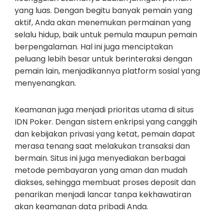
yang luas. Dengan begitu banyak pemain yang
aktif, Anda akan menemukan permainan yang
selalu hidup, baik untuk pemula maupun pemain
berpengalaman. Hal ini juga menciptakan
peluang lebih besar untuk berinteraksi dengan
pemain lain, menjadikannya platform sosial yang
menyenangkan.
Keamanan juga menjadi prioritas utama di situs
IDN Poker. Dengan sistem enkripsi yang canggih
dan kebijakan privasi yang ketat, pemain dapat
merasa tenang saat melakukan transaksi dan
bermain. Situs ini juga menyediakan berbagai
metode pembayaran yang aman dan mudah
diakses, sehingga membuat proses deposit dan
penarikan menjadi lancar tanpa kekhawatiran
akan keamanan data pribadi Anda.