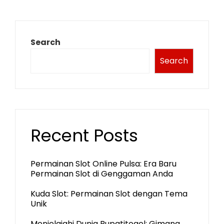
Search
Search
Recent Posts
Permainan Slot Online Pulsa: Era Baru
Permainan Slot di Genggaman Anda
Kuda Slot: Permainan Slot dengan Tema
Unik
Menjelajahi Dunia Bupatitogel: Gimana