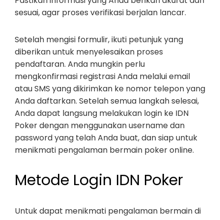
Pastikan informasi yang Anda berikan akurat dan
sesuai, agar proses verifikasi berjalan lancar.
Setelah mengisi formulir, ikuti petunjuk yang
diberikan untuk menyelesaikan proses
pendaftaran. Anda mungkin perlu
mengkonfirmasi registrasi Anda melalui email
atau SMS yang dikirimkan ke nomor telepon yang
Anda daftarkan. Setelah semua langkah selesai,
Anda dapat langsung melakukan login ke IDN
Poker dengan menggunakan username dan
password yang telah Anda buat, dan siap untuk
menikmati pengalaman bermain poker online.
Metode Login IDN Poker
Untuk dapat menikmati pengalaman bermain di