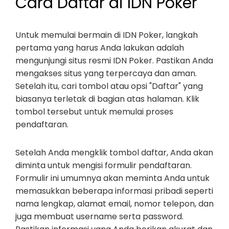
Cara Daftar di IDN Poker
Untuk memulai bermain di IDN Poker, langkah
pertama yang harus Anda lakukan adalah
mengunjungi situs resmi IDN Poker. Pastikan Anda
mengakses situs yang terpercaya dan aman.
Setelah itu, cari tombol atau opsi "Daftar" yang
biasanya terletak di bagian atas halaman. Klik
tombol tersebut untuk memulai proses
pendaftaran.
Setelah Anda mengklik tombol daftar, Anda akan
diminta untuk mengisi formulir pendaftaran.
Formulir ini umumnya akan meminta Anda untuk
memasukkan beberapa informasi pribadi seperti
nama lengkap, alamat email, nomor telepon, dan
juga membuat username serta password.