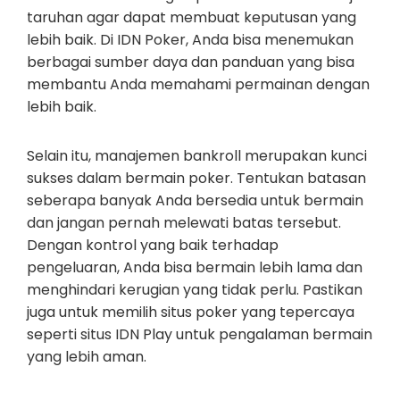
taruhan agar dapat membuat keputusan yang
lebih baik. Di IDN Poker, Anda bisa menemukan
berbagai sumber daya dan panduan yang bisa
membantu Anda memahami permainan dengan
lebih baik.
Selain itu, manajemen bankroll merupakan kunci
sukses dalam bermain poker. Tentukan batasan
seberapa banyak Anda bersedia untuk bermain
dan jangan pernah melewati batas tersebut.
Dengan kontrol yang baik terhadap
pengeluaran, Anda bisa bermain lebih lama dan
menghindari kerugian yang tidak perlu. Pastikan
juga untuk memilih situs poker yang tepercaya
seperti situs IDN Play untuk pengalaman bermain
yang lebih aman.