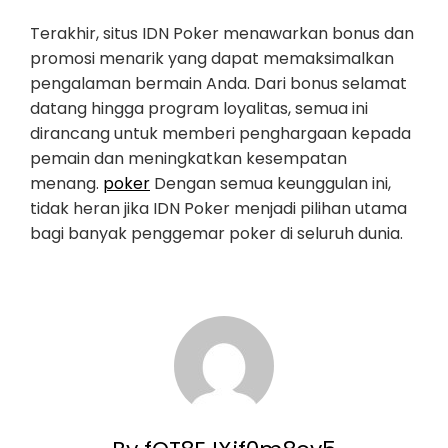
Terakhir, situs IDN Poker menawarkan bonus dan
promosi menarik yang dapat memaksimalkan
pengalaman bermain Anda. Dari bonus selamat
datang hingga program loyalitas, semua ini
dirancang untuk memberi penghargaan kepada
pemain dan meningkatkan kesempatan
menang.
poker
Dengan semua keunggulan ini,
tidak heran jika IDN Poker menjadi pilihan utama
bagi banyak penggemar poker di seluruh dunia.