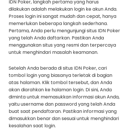
IDN Poker, langkah pertama yang harus
dilakukan adalah melakukan login ke akun Anda.
Proses login ini sangat mudah dan cepat, hanya
memerlukan beberapa langkah sederhana.
Pertama, Anda perlu mengunjungi situs IDN Poker
yang telah Anda daftarkan. Pastikan Anda
menggunakan situs yang resmi dan terpercaya
untuk menghindari masalah keamanan.
Setelah Anda berada di situs IDN Poker, cari
tombol login yang biasanya terletak di bagian
atas halaman. Klik tombol tersebut, dan Anda
akan diarahkan ke halaman login. Di sini, Anda
diminta untuk memasukkan informasi akun Anda,
yaitu username dan password yang telah Anda
buat saat pendaftaran. Pastikan informasi yang
dimasukkan benar dan sesuai untuk menghindari
kesalahan saat login.