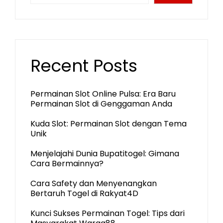
Recent Posts
Permainan Slot Online Pulsa: Era Baru
Permainan Slot di Genggaman Anda
Kuda Slot: Permainan Slot dengan Tema
Unik
Menjelajahi Dunia Bupatitogel: Gimana
Cara Bermainnya?
Cara Safety dan Menyenangkan
Bertaruh Togel di Rakyat4D
Kunci Sukses Permainan Togel: Tips dari