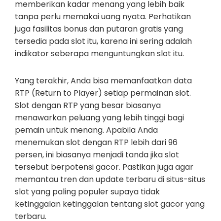
memberikan kadar menang yang lebih baik
tanpa perlu memakai uang nyata. Perhatikan
juga fasilitas bonus dan putaran gratis yang
tersedia pada slot itu, karena ini sering adalah
indikator seberapa menguntungkan slot itu.
Yang terakhir, Anda bisa memanfaatkan data
RTP (Return to Player) setiap permainan slot.
Slot dengan RTP yang besar biasanya
menawarkan peluang yang lebih tinggi bagi
pemain untuk menang. Apabila Anda
menemukan slot dengan RTP lebih dari 96
persen, ini biasanya menjadi tanda jika slot
tersebut berpotensi gacor. Pastikan juga agar
memantau tren dan update terbaru di situs-situs
slot yang paling populer supaya tidak
ketinggalan ketinggalan tentang slot gacor yang
terbaru.