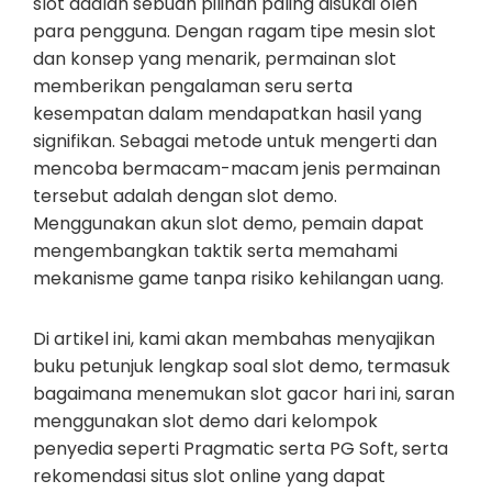
slot adalah sebuah pilihan paling disukai oleh
para pengguna. Dengan ragam tipe mesin slot
dan konsep yang menarik, permainan slot
memberikan pengalaman seru serta
kesempatan dalam mendapatkan hasil yang
signifikan. Sebagai metode untuk mengerti dan
mencoba bermacam-macam jenis permainan
tersebut adalah dengan slot demo.
Menggunakan akun slot demo, pemain dapat
mengembangkan taktik serta memahami
mekanisme game tanpa risiko kehilangan uang.
Di artikel ini, kami akan membahas menyajikan
buku petunjuk lengkap soal slot demo, termasuk
bagaimana menemukan slot gacor hari ini, saran
menggunakan slot demo dari kelompok
penyedia seperti Pragmatic serta PG Soft, serta
rekomendasi situs slot online yang dapat