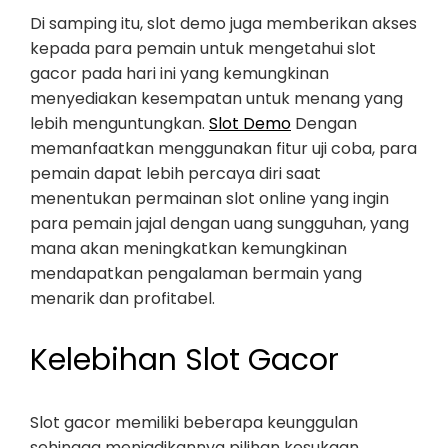
Di samping itu, slot demo juga memberikan akses
kepada para pemain untuk mengetahui slot
gacor pada hari ini yang kemungkinan
menyediakan kesempatan untuk menang yang
lebih menguntungkan.
Slot Demo
Dengan
memanfaatkan menggunakan fitur uji coba, para
pemain dapat lebih percaya diri saat
menentukan permainan slot online yang ingin
para pemain jajal dengan uang sungguhan, yang
mana akan meningkatkan kemungkinan
mendapatkan pengalaman bermain yang
menarik dan profitabel.
Kelebihan Slot Gacor
Slot gacor memiliki beberapa keunggulan
sehingga menjadikannya pilihan kesukaan