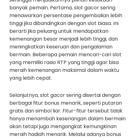
banyak pemain. Pertama, slot gacor sering
menawarkan persentase pengembalian lebih
tinggi jika dibandingkan dengan slot biasa. Ini
berarti jika peluang untuk mendapatkan
kemenangan besar menjadi lebih tinggi, dan
meningkatkan keseruan dan pengalaman
bermain. Beberapa pemain mencari-cari slot
yang memiliki rasio RTP yang tinggi agar bisa
meraih kemenangan maksimal dalam waktu
yang lebih cepat.
Selanjutnya, slot gacor sering disertai dengan
berbagai fitur bonus menarik, seperti putaran
gratis dan simbol liar. Fitur-fitur tersebut tidak
hanya menambah kesenangan dalam bermain
akan tetapi juga mengangkat kemungkinan
meraih hadiah menarik. Melalui adanya bonus