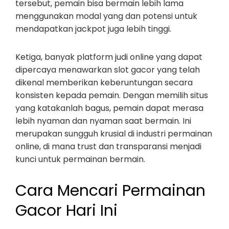
tersebut, pemain bisa bermain lebih lama
menggunakan modal yang dan potensi untuk
mendapatkan jackpot juga lebih tinggi.
Ketiga, banyak platform judi online yang dapat
dipercaya menawarkan slot gacor yang telah
dikenal memberikan keberuntungan secara
konsisten kepada pemain. Dengan memilih situs
yang katakanlah bagus, pemain dapat merasa
lebih nyaman dan nyaman saat bermain. Ini
merupakan sungguh krusial di industri permainan
online, di mana trust dan transparansi menjadi
kunci untuk permainan bermain.
Cara Mencari Permainan
Gacor Hari Ini