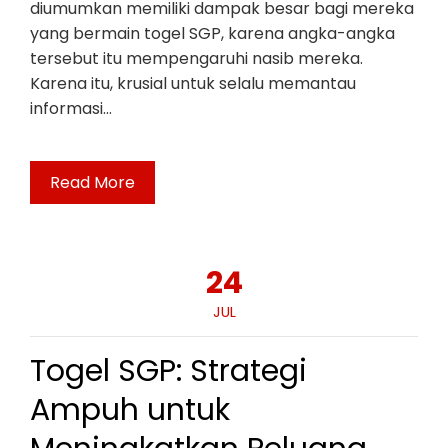
diumumkan memiliki dampak besar bagi mereka
yang bermain togel SGP, karena angka-angka
tersebut itu mempengaruhi nasib mereka.
Karena itu, krusial untuk selalu memantau
informasi…
Read More
24
JUL
Togel SGP: Strategi
Ampuh untuk