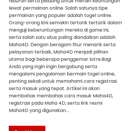
hiburan serta peluang untuk meraih keuntungan
lewat permainan online. Salah satunya tipe
permainan yang populer adalah togel online.
Orang-orang kini semakin tertarik tertarik dalam
menguji keberuntungan mereka di game ini,
serta salah satu situs paling diandalkan adalah
Maha4D. Dengan beragam fitur menarik serta
pelayanan terbaik, Maha4D menjadi pilihan
utama bagi beberapa penggemar lotre.Bagi
Anda yang ingin ingin bergabung serta
mengalami pengalaman bermain togel online,
penting sekali untuk memahami cara registrasi
serta masuk yang tepat. Artikel ini akan
membahas membahas cara masuk Maha4D,
registrasi pada Maha 4D, serta link resmi
Maha4D yang digunakan.…