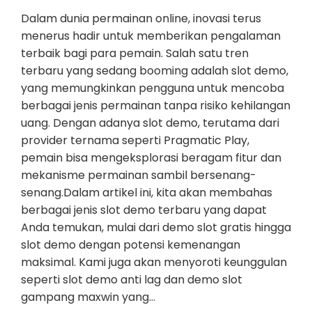
Dalam dunia permainan online, inovasi terus
menerus hadir untuk memberikan pengalaman
terbaik bagi para pemain. Salah satu tren
terbaru yang sedang booming adalah slot demo,
yang memungkinkan pengguna untuk mencoba
berbagai jenis permainan tanpa risiko kehilangan
uang. Dengan adanya slot demo, terutama dari
provider ternama seperti Pragmatic Play,
pemain bisa mengeksplorasi beragam fitur dan
mekanisme permainan sambil bersenang-
senang.Dalam artikel ini, kita akan membahas
berbagai jenis slot demo terbaru yang dapat
Anda temukan, mulai dari demo slot gratis hingga
slot demo dengan potensi kemenangan
maksimal. Kami juga akan menyoroti keunggulan
seperti slot demo anti lag dan demo slot
gampang maxwin yang…