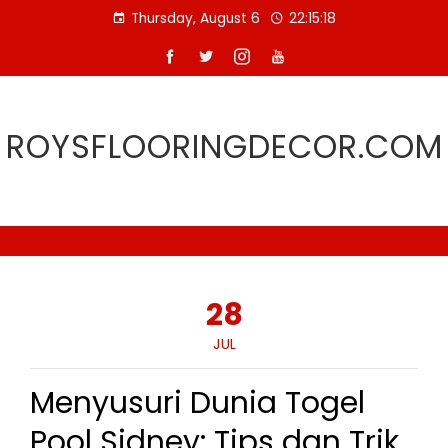
Skip
Thursday, August 6
22:15:19
to
content
ROYSFLOORINGDECOR.COM
28
JUL
Menyusuri Dunia Togel
Pool Sidney: Tips dan Trik