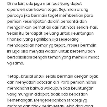
Di sisi lain, ada juga manfaat yang dapat
diperoleh dari kawan togel. Sejumlah orang
percaya jika bermain togel memberikan para
pemain kesempatan dalam bersantai dan
mengalihkan perhatian dari rutinitas sehari-hari.
Selain itu, terdapat peluang untuk keuntungan
finansial yang signifikan jika seseorang
mendapatkan nomor yg tepat. Proses bermain
ini juga bisa menjadi wadah untuk bertemu dan
bersosialisasi dengan teman yang memiliki minat
yg sama.
Tetapi, krusial untuk selalu bermain dengan bijak
dan menyadari batasan diri. Para pemain harus
memahami bahwa walaupun ada keuntungan
yang mungkin didapat, tidak ada kepastian
kemenangan. Mengedepankan strategi yg
matang dan tidak berinvestasi lebih dari yang