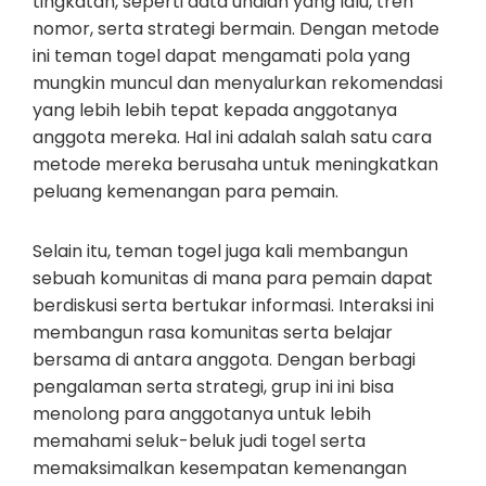
tingkatan, seperti data undian yang lalu, tren
nomor, serta strategi bermain. Dengan metode
ini teman togel dapat mengamati pola yang
mungkin muncul dan menyalurkan rekomendasi
yang lebih lebih tepat kepada anggotanya
anggota mereka. Hal ini adalah salah satu cara
metode mereka berusaha untuk meningkatkan
peluang kemenangan para pemain.
Selain itu, teman togel juga kali membangun
sebuah komunitas di mana para pemain dapat
berdiskusi serta bertukar informasi. Interaksi ini
membangun rasa komunitas serta belajar
bersama di antara anggota. Dengan berbagi
pengalaman serta strategi, grup ini ini bisa
menolong para anggotanya untuk lebih
memahami seluk-beluk judi togel serta
memaksimalkan kesempatan kemenangan