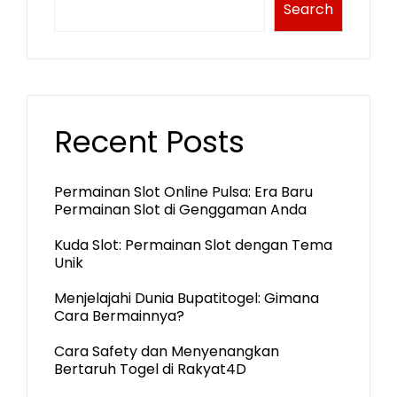
Search
Recent Posts
Permainan Slot Online Pulsa: Era Baru
Permainan Slot di Genggaman Anda
Kuda Slot: Permainan Slot dengan Tema
Unik
Menjelajahi Dunia Bupatitogel: Gimana
Cara Bermainnya?
Cara Safety dan Menyenangkan
Bertaruh Togel di Rakyat4D