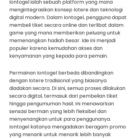
Iontogel ialah sebuah platform yang mana
mengintegrasikan konsep lotere dan teknologi
digital modern. Dalam Iontogel, pengguna dapat
membeli tiket secara online dan terlibat dalam
game yang mana memberikan peluang untuk
memenangkan hadiah besar. Ide ini menjadi
populer karena kemudahan akses dan
kenyamanan yang kepada para pemain.
Permainan Iontogel berbeda dibandingkan
dengan lotere tradisional yang biasanya
diadakan secara. Di sini, semua proses dilakukan
secara digital, termasuk dari pembelian tiket
hingga pengumuman hasil. Ini menawarkan
sensasi bermain yang lebih fleksibel dan
menyenangkan untuk para penggunanya.
Iontogel katanya mengadakan beragam promo
yang menarik untuk menarik lebih banyak