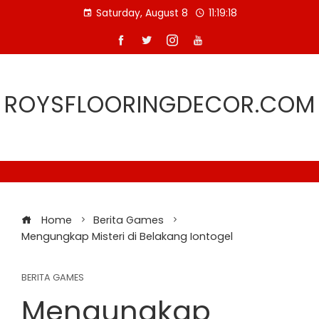
Skip
Saturday, August 8
11:19:19
to
content
ROYSFLOORINGDECOR.COM
Home
Berita Games
Mengungkap Misteri di Belakang Iontogel
BERITA GAMES
Mengungkap