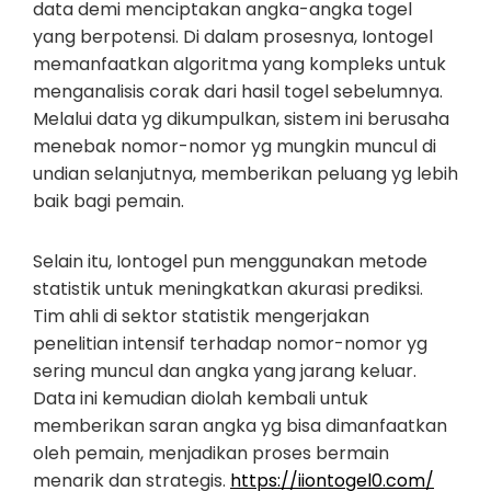
data demi menciptakan angka-angka togel
yang berpotensi. Di dalam prosesnya, Iontogel
memanfaatkan algoritma yang kompleks untuk
menganalisis corak dari hasil togel sebelumnya.
Melalui data yg dikumpulkan, sistem ini berusaha
menebak nomor-nomor yg mungkin muncul di
undian selanjutnya, memberikan peluang yg lebih
baik bagi pemain.
Selain itu, Iontogel pun menggunakan metode
statistik untuk meningkatkan akurasi prediksi.
Tim ahli di sektor statistik mengerjakan
penelitian intensif terhadap nomor-nomor yg
sering muncul dan angka yang jarang keluar.
Data ini kemudian diolah kembali untuk
memberikan saran angka yg bisa dimanfaatkan
oleh pemain, menjadikan proses bermain
menarik dan strategis.
https://iiontogel0.com/