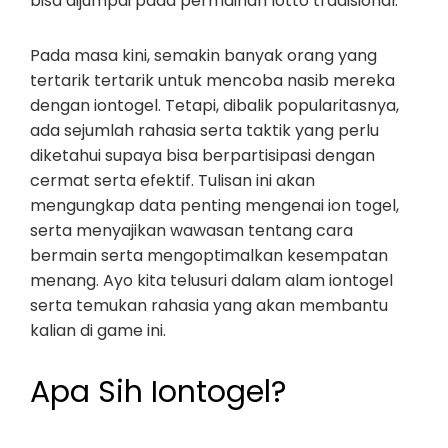
bisa dijumpai pada permainan lotto tradisional.
Pada masa kini, semakin banyak orang yang
tertarik tertarik untuk mencoba nasib mereka
dengan iontogel. Tetapi, dibalik popularitasnya,
ada sejumlah rahasia serta taktik yang perlu
diketahui supaya bisa berpartisipasi dengan
cermat serta efektif. Tulisan ini akan
mengungkap data penting mengenai ion togel,
serta menyajikan wawasan tentang cara
bermain serta mengoptimalkan kesempatan
menang. Ayo kita telusuri dalam alam iontogel
serta temukan rahasia yang akan membantu
kalian di game ini.
Apa Sih Iontogel?