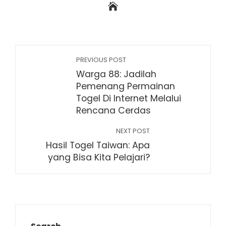
PREVIOUS POST
Warga 88: Jadilah
Pemenang Permainan
Togel Di Internet Melalui
Rencana Cerdas
NEXT POST
Hasil Togel Taiwan: Apa
yang Bisa Kita Pelajari?