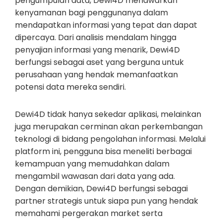
pengumpulan data, Dewi4D menawarkan
kenyamanan bagi penggunanya dalam
mendapatkan informasi yang tepat dan dapat
dipercaya. Dari analisis mendalam hingga
penyajian informasi yang menarik, Dewi4D
berfungsi sebagai aset yang berguna untuk
perusahaan yang hendak memanfaatkan
potensi data mereka sendiri.
Dewi4D tidak hanya sekedar aplikasi, melainkan
juga merupakan cerminan akan perkembangan
teknologi di bidang pengolahan informasi. Melalui
platform ini, pengguna bisa meneliti berbagai
kemampuan yang memudahkan dalam
mengambil wawasan dari data yang ada.
Dengan demikian, Dewi4D berfungsi sebagai
partner strategis untuk siapa pun yang hendak
memahami pergerakan market serta