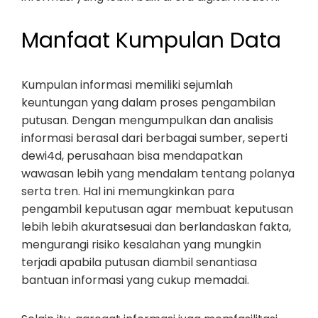
Manfaat Kumpulan Data
Kumpulan informasi memiliki sejumlah
keuntungan yang dalam proses pengambilan
putusan. Dengan mengumpulkan dan analisis
informasi berasal dari berbagai sumber, seperti
dewi4d, perusahaan bisa mendapatkan
wawasan lebih yang mendalam tentang polanya
serta tren. Hal ini memungkinkan para
pengambil keputusan agar membuat keputusan
lebih lebih akuratsesuai dan berlandaskan fakta,
mengurangi risiko kesalahan yang mungkin
terjadi apabila putusan diambil senantiasa
bantuan informasi yang cukup memadai.