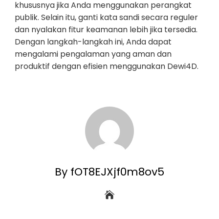
khususnya jika Anda menggunakan perangkat
publik. Selain itu, ganti kata sandi secara reguler
dan nyalakan fitur keamanan lebih jika tersedia.
Dengan langkah-langkah ini, Anda dapat
mengalami pengalaman yang aman dan
produktif dengan efisien menggunakan Dewi4D.
By fOT8EJXjf0m8ov5