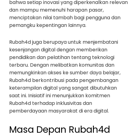
bahwa setiap inovasi yang diperkenalkan relevan
dan mampu memenuhi harapan pasar,
menciptakan nilai tambah bagi pengguna dan
pemangku kepentingan lainnya.
Rubah4d juga berupaya untuk menjembatani
kesenjangan digital dengan memberikan
pendidikan dan pelatihan tentang teknologi
terbaru. Dengan melibatkan komunitas dan
memungkinkan akses ke sumber daya belajar,
Rubah4d berkontribusi pada pengembangan
keterampilan digital yang sangat dibutuhkan
saat ini. Inisiatif ini menunjukkan komitmen
Rubah4d terhadap inklusivitas dan
pemberdayaan masyarakat di era digital.
Masa Depan Rubah4d