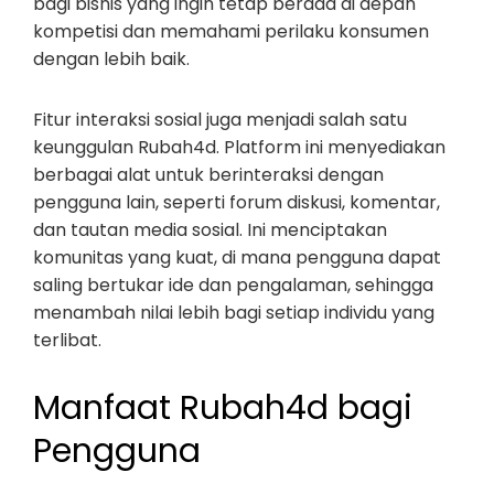
bagi bisnis yang ingin tetap berada di depan
kompetisi dan memahami perilaku konsumen
dengan lebih baik.
Fitur interaksi sosial juga menjadi salah satu
keunggulan Rubah4d. Platform ini menyediakan
berbagai alat untuk berinteraksi dengan
pengguna lain, seperti forum diskusi, komentar,
dan tautan media sosial. Ini menciptakan
komunitas yang kuat, di mana pengguna dapat
saling bertukar ide dan pengalaman, sehingga
menambah nilai lebih bagi setiap individu yang
terlibat.
Manfaat Rubah4d bagi
Pengguna