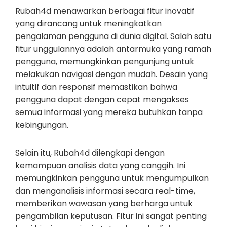
Rubah4d menawarkan berbagai fitur inovatif
yang dirancang untuk meningkatkan
pengalaman pengguna di dunia digital. Salah satu
fitur unggulannya adalah antarmuka yang ramah
pengguna, memungkinkan pengunjung untuk
melakukan navigasi dengan mudah. Desain yang
intuitif dan responsif memastikan bahwa
pengguna dapat dengan cepat mengakses
semua informasi yang mereka butuhkan tanpa
kebingungan.
Selain itu, Rubah4d dilengkapi dengan
kemampuan analisis data yang canggih. Ini
memungkinkan pengguna untuk mengumpulkan
dan menganalisis informasi secara real-time,
memberikan wawasan yang berharga untuk
pengambilan keputusan. Fitur ini sangat penting