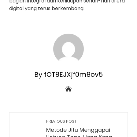
bagian integral dari kehidupan sehari-hari di era
digital yang terus berkembang.
By fOT8EJXjf0m8ov5
PREVIOUS POST
Metode Jitu Menggapai