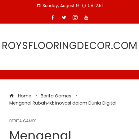
Skip
Sunday, August 9
08:12:52
to
content
ROYSFLOORINGDECOR.COM
Home
Berita Games
Mengenal Rubah4d: Inovasi dalam Dunia Digital
BERITA GAMES
Mengenal