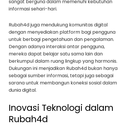
sangat berguna dalam memenuhi kebutuhan
informasi sehari-hari.
Rubah4d juga mendukung komunitas digital
dengan menyediakan platform bagi pengguna
untuk berbagi pengetahuan dan pengalaman.
Dengan adanya interaksi antar pengguna,
mereka dapat belajar satu sama lain dan
berkumpul dalam ruang lingkup yang harmonis.
Dukungan ini menjadikan Rubah4d bukan hanya
sebagai sumber informasi, tetapi juga sebagai
sarana untuk membangun koneksi sosial dalam
dunia digital.
Inovasi Teknologi dalam
Rubah4d