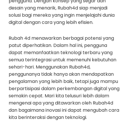
pengguna. Dengan konsep yang segar dan
desain yang menarik, Rubah4d siap menjadi
solusi bagi mereka yang ingin menjelajahi dunia
digital dengan cara yang lebih efisien.
Rubah 4d menawarkan berbagai potensi yang
patut diperhatikan. Dalam hal ini, pengguna
dapat memanfaatkan teknologi terbaru yang
semua terintegrasi untuk memenuhi kebutuhan
sehari-hari. Menggunakan Rubah4d,
penggunanya tidak hanya akan mendapatkan
pengalaman yang lebih baik, tetapi juga mampu
berpartisipasi dalam perkembangan digital yang
semakin cepat. Mari kita telusuri lebih dalam
mengenai apa yang ditawarkan oleh Rubah4d
dan bagaimana inovasi ini dapat mengubah cara
kita berinteraksi dengan teknologi.