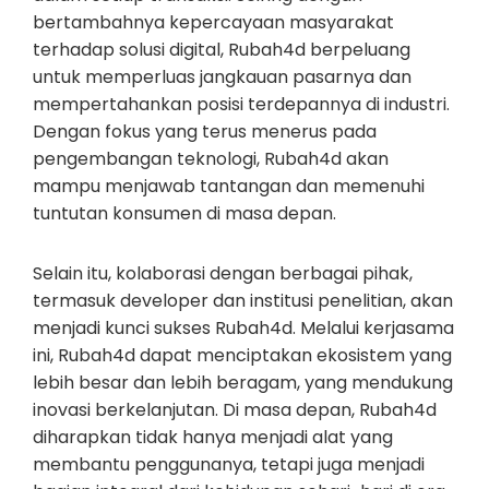
bertambahnya kepercayaan masyarakat
terhadap solusi digital, Rubah4d berpeluang
untuk memperluas jangkauan pasarnya dan
mempertahankan posisi terdepannya di industri.
Dengan fokus yang terus menerus pada
pengembangan teknologi, Rubah4d akan
mampu menjawab tantangan dan memenuhi
tuntutan konsumen di masa depan.
Selain itu, kolaborasi dengan berbagai pihak,
termasuk developer dan institusi penelitian, akan
menjadi kunci sukses Rubah4d. Melalui kerjasama
ini, Rubah4d dapat menciptakan ekosistem yang
lebih besar dan lebih beragam, yang mendukung
inovasi berkelanjutan. Di masa depan, Rubah4d
diharapkan tidak hanya menjadi alat yang
membantu penggunanya, tetapi juga menjadi