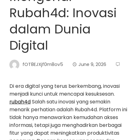
Rubah4d: Inovasi
dalam Dunia
Digital
fOT8EJXjf0m8ov5
June 9, 2026
Di era digital yang terus berkembang, inovasi
menjadi kunci untuk mencapai kesuksesan.
rubah4d
Salah satu inovasi yang semakin
menarik perhatian adalah Rubah4d. Platform ini
tidak hanya menawarkan kemudahan akses
informasi, tetapi juga menghadirkan berbagai
fitur yang dapat meningkatkan produktivitas