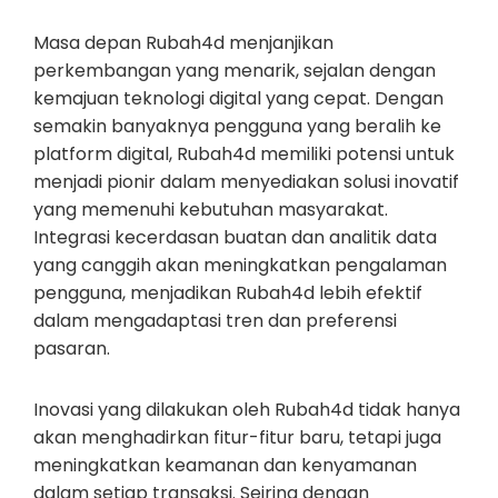
Masa depan Rubah4d menjanjikan
perkembangan yang menarik, sejalan dengan
kemajuan teknologi digital yang cepat. Dengan
semakin banyaknya pengguna yang beralih ke
platform digital, Rubah4d memiliki potensi untuk
menjadi pionir dalam menyediakan solusi inovatif
yang memenuhi kebutuhan masyarakat.
Integrasi kecerdasan buatan dan analitik data
yang canggih akan meningkatkan pengalaman
pengguna, menjadikan Rubah4d lebih efektif
dalam mengadaptasi tren dan preferensi
pasaran.
Inovasi yang dilakukan oleh Rubah4d tidak hanya
akan menghadirkan fitur-fitur baru, tetapi juga
meningkatkan keamanan dan kenyamanan
dalam setiap transaksi. Seiring dengan