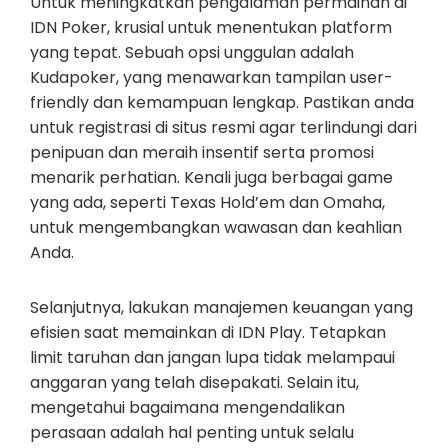
Untuk meningkatkan pengalaman permainan di
IDN Poker, krusial untuk menentukan platform
yang tepat. Sebuah opsi unggulan adalah
Kudapoker, yang menawarkan tampilan user-
friendly dan kemampuan lengkap. Pastikan anda
untuk registrasi di situs resmi agar terlindungi dari
penipuan dan meraih insentif serta promosi
menarik perhatian. Kenali juga berbagai game
yang ada, seperti Texas Hold’em dan Omaha,
untuk mengembangkan wawasan dan keahlian
Anda.
Selanjutnya, lakukan manajemen keuangan yang
efisien saat memainkan di IDN Play. Tetapkan
limit taruhan dan jangan lupa tidak melampaui
anggaran yang telah disepakati. Selain itu,
mengetahui bagaimana mengendalikan
perasaan adalah hal penting untuk selalu