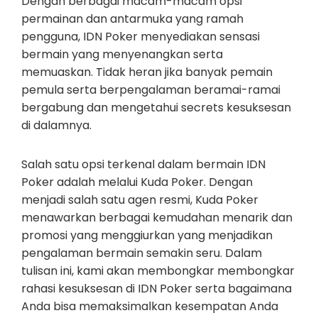
Dengan berbagai macam-macam opsi
permainan dan antarmuka yang ramah
pengguna, IDN Poker menyediakan sensasi
bermain yang menyenangkan serta
memuaskan. Tidak heran jika banyak pemain
pemula serta berpengalaman beramai-ramai
bergabung dan mengetahui secrets kesuksesan
di dalamnya.
Salah satu opsi terkenal dalam bermain IDN
Poker adalah melalui Kuda Poker. Dengan
menjadi salah satu agen resmi, Kuda Poker
menawarkan berbagai kemudahan menarik dan
promosi yang menggiurkan yang menjadikan
pengalaman bermain semakin seru. Dalam
tulisan ini, kami akan membongkar membongkar
rahasi kesuksesan di IDN Poker serta bagaimana
Anda bisa memaksimalkan kesempatan Anda