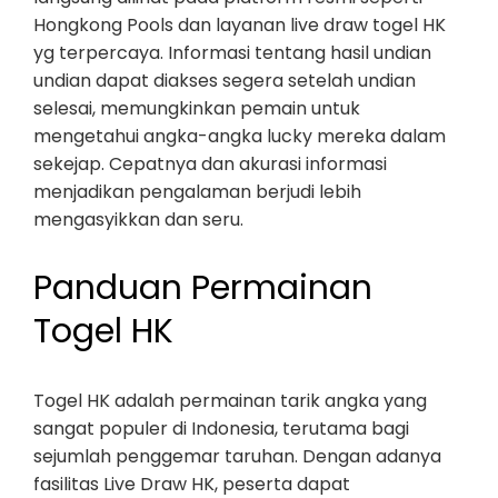
Hongkong Pools dan layanan live draw togel HK
yg terpercaya. Informasi tentang hasil undian
undian dapat diakses segera setelah undian
selesai, memungkinkan pemain untuk
mengetahui angka-angka lucky mereka dalam
sekejap. Cepatnya dan akurasi informasi
menjadikan pengalaman berjudi lebih
mengasyikkan dan seru.
Panduan Permainan
Togel HK
Togel HK adalah permainan tarik angka yang
sangat populer di Indonesia, terutama bagi
sejumlah penggemar taruhan. Dengan adanya
fasilitas Live Draw HK, peserta dapat