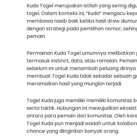
Kuda Togel merupakan istilah yang sering di
togel. Dalam konteks ini, “kuda” mengacu ke
membawa nasib baik ketika hasil draw diu
dengan strategi pada pemilihan nomor, sehin
pemain.
Permainan Kuda Togel umumnya melibatkan p
termasuk instinct, data, atau ramalan. Pemain
sebelum ini untuk menambah peluang dirinya 
membuat Togel Kuda tidak sekadar sebuah ga
meramalkan hasil yang mungkin terjadi.
Togel Kuda juga memiliki memiliki komunitas b
serta taktik. Hubungan ini mewujudkan ekosis
antara para pemain dari komunitas. Oleh kare
Togel Kuda pun menjadi wadah untuk kolabo
chance yang diinginkan banyak orang.