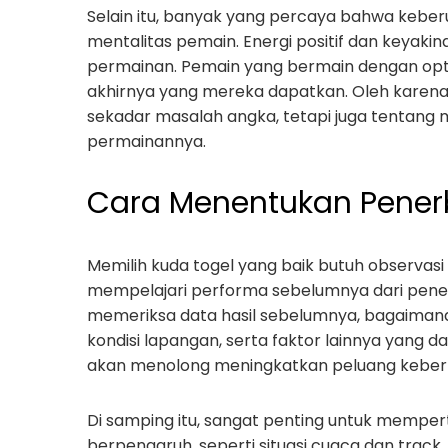
Selain itu, banyak yang percaya bahwa keber
mentalitas pemain. Energi positif dan keyak
permainan. Pemain yang bermain dengan opti
akhirnya yang mereka dapatkan. Oleh karena
sekadar masalah angka, tetapi juga tentang 
permainannya.
Cara Menentukan Pener
Memilih kuda togel yang baik butuh observasi d
mempelajari performa sebelumnya dari penerba
memeriksa data hasil sebelumnya, bagaiman
kondisi lapangan, serta faktor lainnya yang d
akan menolong meningkatkan peluang keberha
Di samping itu, sangat penting untuk mempe
berpengaruh, seperti situasi cuaca dan tra