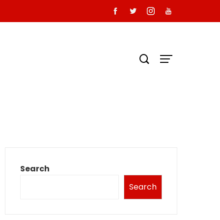
Search
Search