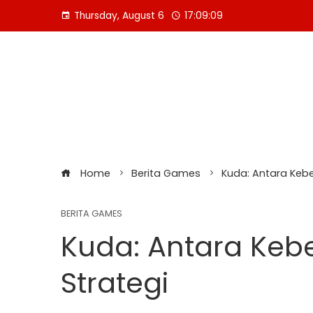
Skip
Thursday, August 6
17:09:10
to
content
Home
Berita Games
Kuda: Antara Keb
BERITA GAMES
Kuda: Antara Keb
Strategi