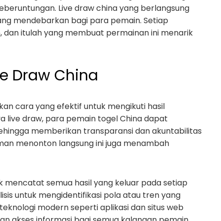
beruntungan. Live draw china yang berlangsung
ng mendebarkan bagi para pemain. Setiap
, dan itulah yang membuat permainan ini menarik
e Draw China
 cara yang efektif untuk mengikuti hasil
 live draw, para pemain togel China dapat
sehingga memberikan transparansi dan akuntabilitas
laman menonton langsung ini juga menambah
 mencatat semua hasil yang keluar pada setiap
lisis untuk mengidentifikasi pola atau tren yang
eknologi modern seperti aplikasi dan situs web
n akses informasi bagi semua kalangan pemain,