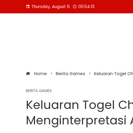
Skip
Thursday, August 6
00:54:13
to
content
Home
Berita Games
Keluaran Togel Ch
BERITA GAMES
Keluaran Togel Ch
Menginterpretasi