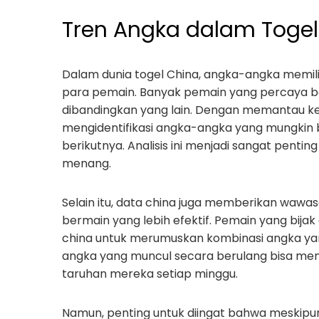
Tren Angka dalam Togel
Dalam dunia togel China, angka-angka memiliki
para pemain. Banyak pemain yang percaya b
dibandingkan yang lain. Dengan memantau ke
mengidentifikasi angka-angka yang mungkin b
berikutnya. Analisis ini menjadi sangat pent
menang.
Selain itu, data china juga memberikan waw
bermain yang lebih efektif. Pemain yang bij
china untuk merumuskan kombinasi angka ya
angka yang muncul secara berulang bisa men
taruhan mereka setiap minggu.
Namun, penting untuk diingat bahwa meskip