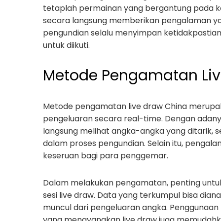
tetaplah permainan yang bergantung pada ke
secara langsung memberikan pengalaman ya
pengundian selalu menyimpan ketidakpastian
untuk diikuti.
Metode Pengamatan Liv
Metode pengamatan live draw China merupakan
pengeluaran secara real-time. Dengan adanya
langsung melihat angka-angka yang ditarik, 
dalam proses pengundian. Selain itu, penga
keseruan bagi para penggemar.
Dalam melakukan pengamatan, penting untuk
sesi live draw. Data yang terkumpul bisa diana
muncul dari pengeluaran angka. Penggunaan t
yang menayangkan live draw juga memudahka