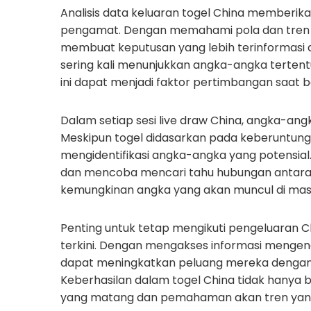
Analisis data keluaran togel China memberi
pengamat. Dengan memahami pola dan tren 
membuat keputusan yang lebih terinformasi 
sering kali menunjukkan angka-angka tertentu
ini dapat menjadi faktor pertimbangan saat 
Dalam setiap sesi live draw China, angka-angka
Meskipun togel didasarkan pada keberuntunga
mengidentifikasi angka-angka yang potensial
dan mencoba mencari tahu hubungan antara h
kemungkinan angka yang akan muncul di mas
Penting untuk tetap mengikuti pengeluaran C
terkini. Dengan mengakses informasi mengena
dapat meningkatkan peluang mereka dengan 
Keberhasilan dalam togel China tidak hanya b
yang matang dan pemahaman akan tren yan