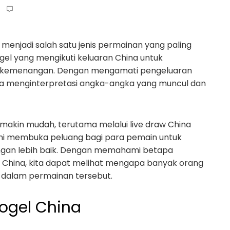
 menjadi salah satu jenis permainan yang paling
el yang mengikuti keluaran China untuk
h kemenangan. Dengan mengamati pengeluaran
isa menginterpretasi angka-angka yang muncul dan
 semakin mudah, terutama melalui live draw China
 ini membuka peluang bagi para pemain untuk
ngan lebih baik. Dengan memahami betapa
to China, kita dapat melihat mengapa banyak orang
 dalam permainan tersebut.
Togel China