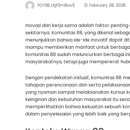
fOT8EJXjf0m8ov5
February 28, 2026
Inovasi dan kerja sama adalah faktor penting
sekitarnya. Komunitas 88, yang dikenal seba
menunjukkan bahwa ide-ide inovatif dapat di
mampu memberikan manfaat untuk berbagai 
komunitas 88 sudah meluncurkan berbagai in
masyarakatnya, tetapi juga mempererat hub
Dengan pendekatan inklusif, komunitas 88 
tahapan perencanaan dan serta pelaksanaan ini
yang nyaman sampai melaksanakan kursus ket
keinginan dan kebutuhan masyarakat itu sendi
memperlihatkan bahwa kekuatan sebuah ko
dalam penyelesaian yang lebih baik yang ber