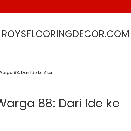
ROYSFLOORINGDECOR.COM
arga 88: Dari Ide ke Aksi
arga 88: Dari Ide ke