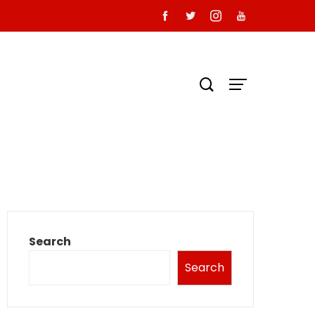
Search
Search