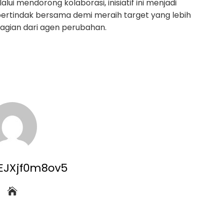
i mendorong kolaborasi, inisiatif ini menjadi
ertindak bersama demi meraih target yang lebih
bagian dari agen perubahan.
8EJXjf0m8ov5