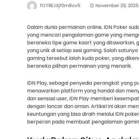
fOT8EJXjf0m8ov5
November 29, 2025
Dalam dunia permainan online, IDN Poker sud
yang mencari pengalaman game yang menga
beraneka tipe game kaart yang ditawarkan, 
yang unik di setiap sesi gaming. Salah satu
gaming tersebut ialah kuda poker, yang dik
beraneka pilihan permainan yang menarik.
IDN Play, sebagai penyedia perangkat yang pu
menawarkan platform yang handal dan meny
dan sensasi user, IDN Play memberi kesemp
dengan lancar dan aman. Artikel ini akan men
keuntungan yang bisa diraih melalui IDN poke
berperan pada membuat pengalaman gaming 