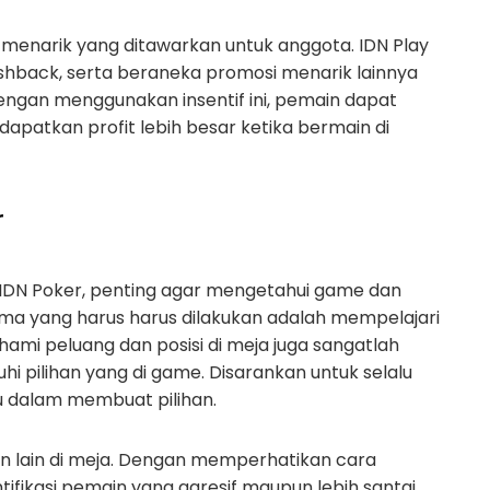
menarik yang ditawarkan untuk anggota. IDN Play
ashback, serta beraneka promosi menarik lainnya
ngan menggunakan insentif ini, pemain dapat
patkan profit lebih besar ketika bermain di
r
DN Poker, penting agar mengetahui game dan
ma yang harus harus dilakukan adalah mempelajari
ami peluang dan posisi di meja juga sangatlah
 pilihan yang di game. Disarankan untuk selalu
u dalam membuat pilihan.
in lain di meja. Dengan memperhatikan cara
fikasi pemain yang agresif maupun lebih santai.