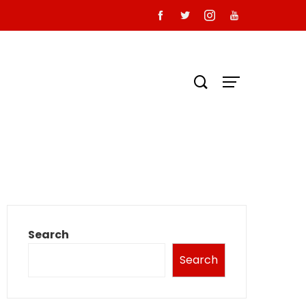
Search
Search