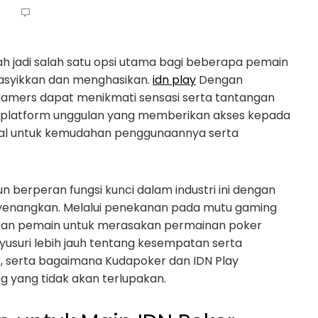
ah jadi salah satu opsi utama bagi beberapa pemain
syikkan dan menghasikan.
idn play
Dengan
gamers dapat menikmati sensasi serta tantangan
nya platform unggulan yang memberikan akses kepada
enal untuk kemudahan penggunaannya serta
n berperan fungsi kunci dalam industri ini dengan
enangkan. Melalui penekanan pada mutu gaming
atan pemain untuk merasakan permainan poker
yusuri lebih jauh tentang kesempatan serta
r, serta bagaimana Kudapoker dan IDN Play
yang tidak akan terlupakan.