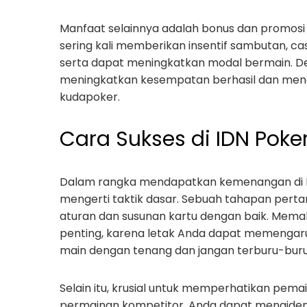
Manfaat selainnya adalah bonus dan promosi 
sering kali memberikan insentif sambutan, c
serta dapat meningkatkan modal bermain. De
meningkatkan kesempatan berhasil dan menda
kudapoker.
Cara Sukses di IDN Poke
Dalam rangka mendapatkan kemenangan di I
mengerti taktik dasar. Sebuah tahapan perta
aturan dan susunan kartu dengan baik. Memah
penting, karena letak Anda dapat memengaruhi
main dengan tenang dan jangan terburu-bur
Selain itu, krusial untuk memperhatikan pema
permainan kompetitor, Anda dapat mengidenti