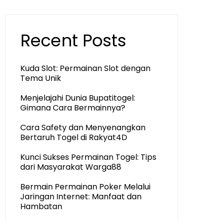
Recent Posts
Kuda Slot: Permainan Slot dengan
Tema Unik
Menjelajahi Dunia Bupatitogel:
Gimana Cara Bermainnya?
Cara Safety dan Menyenangkan
Bertaruh Togel di Rakyat4D
Kunci Sukses Permainan Togel: Tips
dari Masyarakat Warga88
Bermain Permainan Poker Melalui
Jaringan Internet: Manfaat dan
Hambatan