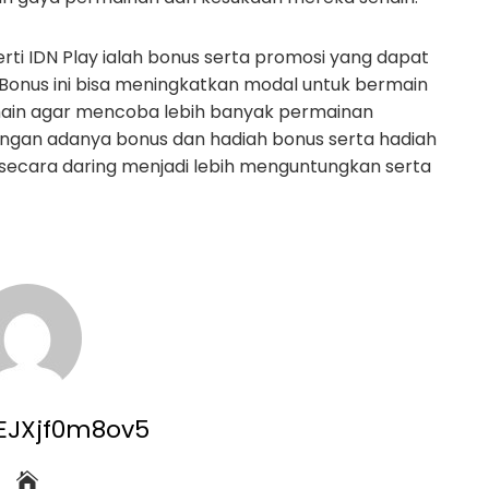
rti IDN Play ialah bonus serta promosi yang dapat
 Bonus ini bisa meningkatkan modal untuk bermain
in agar mencoba lebih banyak permainan
Dengan adanya bonus dan hadiah bonus serta hadiah
secara daring menjadi lebih menguntungkan serta
8EJXjf0m8ov5