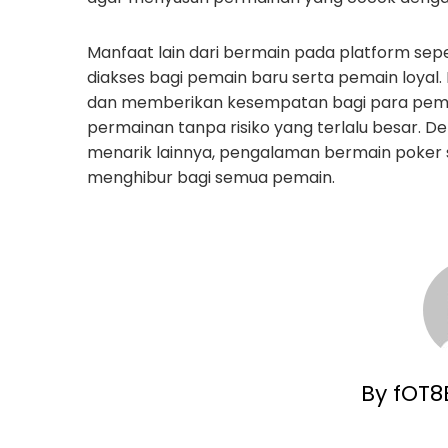
Manfaat lain dari bermain pada platform sepe
diakses bagi pemain baru serta pemain loyal.
dan memberikan kesempatan bagi para pema
permainan tanpa risiko yang terlalu besar. 
menarik lainnya, pengalaman bermain poker 
menghibur bagi semua pemain.
By fOT