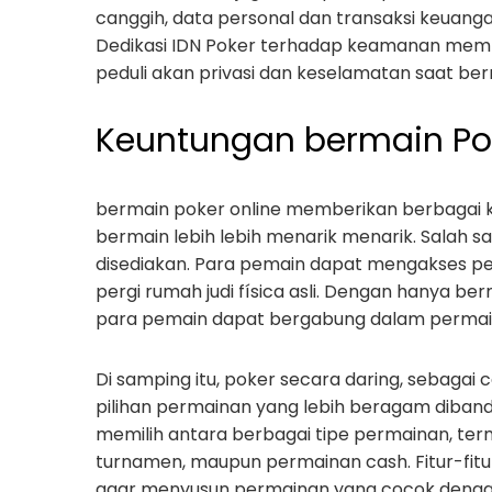
canggih, data personal dan transaksi keuang
Dedikasi IDN Poker terhadap keamanan membuat
peduli akan privasi dan keselamatan saat ber
Keuntungan bermain Pok
bermain poker online memberikan berbagai
bermain lebih lebih menarik menarik. Salah
disediakan. Para pemain dapat mengakses pe
pergi rumah judi física asli. Dengan hanya be
para pemain dapat bergabung dalam permain
Di samping itu, poker secara daring, sebagai
pilihan permainan yang lebih beragam diband
memilih antara berbagai tipe permainan, ter
turnamen, maupun permainan cash. Fitur-fitu
agar menyusun permainan yang cocok dengan