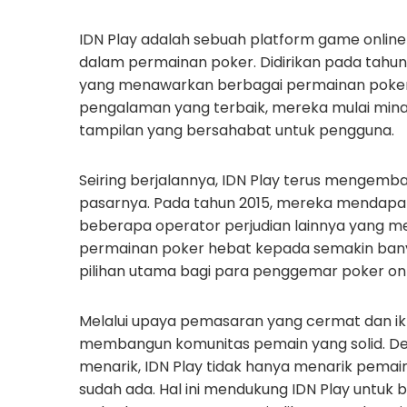
IDN Play adalah sebuah platform game online
dalam permainan poker. Didirikan pada tahun 20
yang menawarkan berbagai permainan poker d
pengalaman yang terbaik, mereka mulai minat
tampilan yang bersahabat untuk pengguna.
Seiring berjalannya, IDN Play terus mengem
pasarnya. Pada tahun 2015, mereka mendapat
beberapa operator perjudian lainnya yang 
permainan poker hebat kepada semakin banyak
pilihan utama bagi para penggemar poker onlin
Melalui upaya pemasaran yang cermat dan ik
membangun komunitas pemain yang solid. D
menarik, IDN Play tidak hanya menarik pemai
sudah ada. Hal ini mendukung IDN Play untu