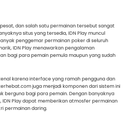
pesat, dan salah satu permainan tersebut sangat
nyaknya situs yang tersedia, IDN Play muncul
banyak penggemar permainan poker di seluruh
enarik, IDN Play menawarkan pengalaman
kan bagi para pemain pemula maupun yang sudah
erkenal karena interface yang ramah pengguna dan
okerhebat.com juga menjadi komponen dari sistem ini
juk berguna bagi para pemain. Dengan banyaknya
e, IDN Play dapat memberikan atmosfer permainan
ri permainan daring.