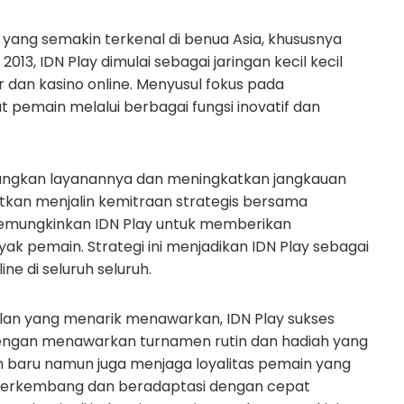
 yang semakin terkenal di benua Asia, khususnya
13, IDN Play dimulai sebagai jaringan kecil kecil
an kasino online. Menyusul fokus pada
 pemain melalui berbagai fungsi inovatif dan
bangkan layanannya dan meningkatkan jangkauan
kan menjalin kemitraan strategis bersama
memungkinkan IDN Play untuk memberikan
 pemain. Strategi ini menjadikan IDN Play sebagai
e di seluruh seluruh.
lan yang menarik menawarkan, IDN Play sukses
engan menawarkan turnamen rutin dan hadiah yang
n baru namun juga menjaga loyalitas pemain yang
k berkembang dan beradaptasi dengan cepat