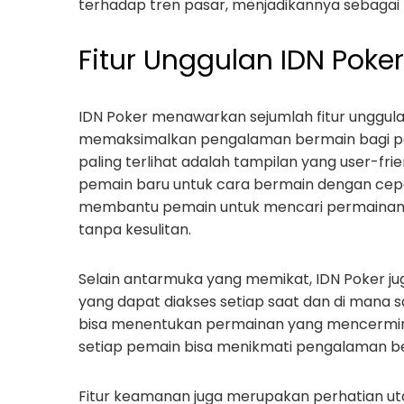
terhadap tren pasar, menjadikannya sebagai 
Fitur Unggulan IDN Poker
IDN Poker menawarkan sejumlah fitur unggul
memaksimalkan pengalaman bermain bagi peng
paling terlihat adalah tampilan yang user-
pemain baru untuk cara bermain dengan cep
membantu pemain untuk mencari permainan y
tanpa kesulitan.
Selain antarmuka yang memikat, IDN Poker j
yang dapat diakses setiap saat dan di mana 
bisa menentukan permainan yang mencerminka
setiap pemain bisa menikmati pengalaman ber
Fitur keamanan juga merupakan perhatian uta