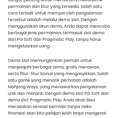
permainan dan fitur yang tersedia. Salah satu
cara terbaik untuk memperoleh pengalaman
tersebut adalah melalui demo slot. Dengan
menggunakan akun demo, Anda dapat mencoba
berbagai jenis permainan, termasuk slot demo
dari PG Soft dan Pragmatic Play, tanpa harus
mengeluarkan uang.
Demo slot memungkinkan pemain untuk
menjelajahi berbagai tema, grafis menawan,
serta fitur-fitur bonus yang mengasyikkan. Salah
satu game yang menarik perhatian adalah
Mahjong Ways, yang menawarkan pengalaman
unik dan menarik. Dengan demo slot PG Soft dan
demo slot Pragmatic Play, Anda akan bisa
merasakan sensasi bermain tanpa risiko
finansial. Mari kita pelajari lebih lanjut mengenai