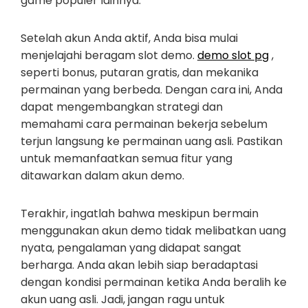
game populer lainnya.
Setelah akun Anda aktif, Anda bisa mulai
menjelajahi beragam slot demo.
demo slot pg
,
seperti bonus, putaran gratis, dan mekanika
permainan yang berbeda. Dengan cara ini, Anda
dapat mengembangkan strategi dan
memahami cara permainan bekerja sebelum
terjun langsung ke permainan uang asli. Pastikan
untuk memanfaatkan semua fitur yang
ditawarkan dalam akun demo.
Terakhir, ingatlah bahwa meskipun bermain
menggunakan akun demo tidak melibatkan uang
nyata, pengalaman yang didapat sangat
berharga. Anda akan lebih siap beradaptasi
dengan kondisi permainan ketika Anda beralih ke
akun uang asli. Jadi, jangan ragu untuk