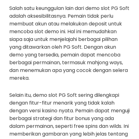
Salah satu keunggulan lain dari demo slot PG Soft
adalah aksesibilitasnya. Pemain tidak perlu
membuat akun atau melakukan deposit untuk
mencoba slot demo ini. Hal ini memudahkan
siapa saja untuk menjelajahi berbagai pilihan
yang ditawarkan oleh PG Soft. Dengan akun
demo yang tersedia, pemain dapat mencoba
berbagai permainan, termasuk mahjong ways,
dan menemukan apa yang cocok dengan selera
mereka.
Selain itu, demo slot PG Soft sering dilengkapi
dengan fitur-fitur menarik yang tidak kalah
dengan versi kasino nyata. Pemain dapat menguji
berbagai strategi dan fitur bonus yang ada
dalam permainan, seperti free spins dan wilds. Ini
memberikan gambaran yang lebih jelas tentang