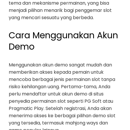
tema dan mekanisme permainan, yang bisa
menjadi pilihan menarik bagi penggemar slot
yang mencari sesuatu yang berbeda.
Cara Menggunakan Akun
Demo
Menggunakan akun demo sangat mudah dan
memberikan akses kepada pemain untuk
mencoba berbagai jenis permainan slot tanpa
risiko kehilangan uang. Pertama-tama, Anda
perlu mendaftar untuk akun demo di situs
penyedia permainan slot seperti PG Soft atau
Pragmatic Play. Setelah registrasi, Anda akan
menerima akses ke berbagai pilihan demo slot
yang tersedia, termasuk mahjong ways dan