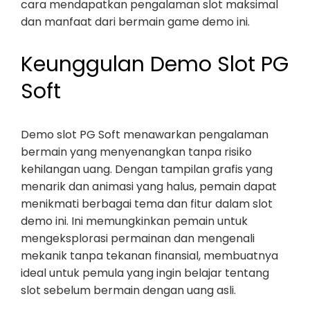
cara mendapatkan pengalaman slot maksimal
dan manfaat dari bermain game demo ini.
Keunggulan Demo Slot PG
Soft
Demo slot PG Soft menawarkan pengalaman
bermain yang menyenangkan tanpa risiko
kehilangan uang. Dengan tampilan grafis yang
menarik dan animasi yang halus, pemain dapat
menikmati berbagai tema dan fitur dalam slot
demo ini. Ini memungkinkan pemain untuk
mengeksplorasi permainan dan mengenali
mekanik tanpa tekanan finansial, membuatnya
ideal untuk pemula yang ingin belajar tentang
slot sebelum bermain dengan uang asli.