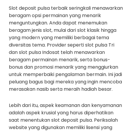
Slot deposit pulsa terbaik seringkali menawarkan
beragam opsi permainan yang menarik
menguntungkan. Anda dapat menemukan
beragam jenis slot, mulai dari slot klasik hingga
yang modern yang memiliki berbagai tema
diversitas tema. Provider seperti slot pulsa Tri
dan slot pulsa Indosat telah menawarkan
beragam permainan menarik, serta bonus-
bonus dan promosi menarik yang menggiurkan
untuk memperbaiki pengalaman bermain. Ini jadi
peluang bagus bagi mereka yang ingin mencoba
merasakan nasib serta meraih hadiah besar.
Lebih dari itu, aspek keamanan dan kenyamanan
adalah aspek krusial yang harus diperhatikan
saat menentukan slot deposit pulsa. Periksalah
website yang digunakan memiliki lisensi yang