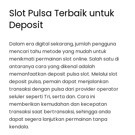
Slot Pulsa Terbaik untuk
Deposit
Dalam era digital sekarang, jumlah pengguna
mencari tahu metode yang mudah untuk
menikmati permainan slot online. Salah satu di
antaranya cara yang dikenal adalah
memanfaatkan deposit pulsa slot. Melalui slot
deposit pulsa, pemain dapat menjalankan
transaksi dengan pulsa dari provider operator
seluler seperti Tri, serta dan. Cara ini
memberikan kemudahan dan kecepatan
transaksi saat bertransaksi, sehingga anda
dapat segera lanjutkan permainan tanpa
kendala.