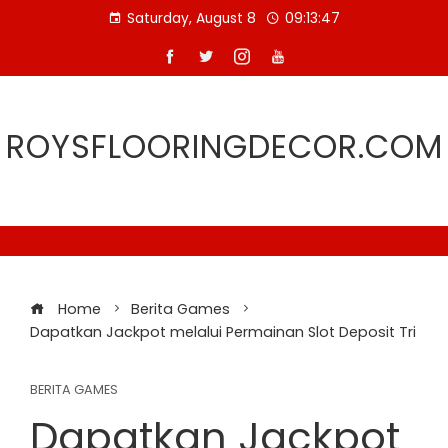
Skip
Saturday, August 8
09:13:47
to
content
ROYSFLOORINGDECOR.COM
Home
Berita Games
Dapatkan Jackpot melalui Permainan Slot Deposit Tri
BERITA GAMES
Dapatkan Jackpot