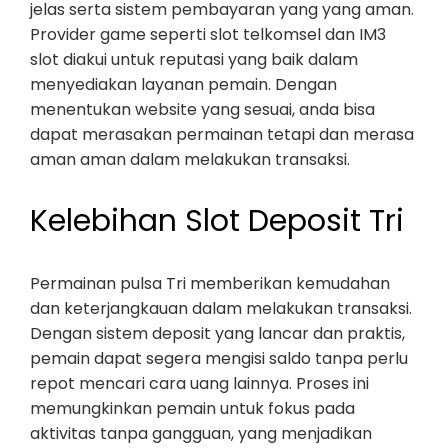
jelas serta sistem pembayaran yang yang aman.
Provider game seperti slot telkomsel dan IM3
slot diakui untuk reputasi yang baik dalam
menyediakan layanan pemain. Dengan
menentukan website yang sesuai, anda bisa
dapat merasakan permainan tetapi dan merasa
aman aman dalam melakukan transaksi.
Kelebihan Slot Deposit Tri
Permainan pulsa Tri memberikan kemudahan
dan keterjangkauan dalam melakukan transaksi.
Dengan sistem deposit yang lancar dan praktis,
pemain dapat segera mengisi saldo tanpa perlu
repot mencari cara uang lainnya. Proses ini
memungkinkan pemain untuk fokus pada
aktivitas tanpa gangguan, yang menjadikan