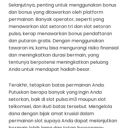
Selanjutnya, penting untuk menggunakan bonus
dan bonus yang ditawarkan oleh platform
permainan. Banyak operator, seperti yang
menawarkan slot setoran tri dan slot setoran
pulsa, kerap menawarkan bonus pendaftaran
dan putaran gratis. Dengan menggunakan
tawaran ini, kamu bisa mengurangi risiko finansial
dan meningkatkan durasi bermain, yang
tentunya berpotensi meningkatkan peluang
Anda untuk mendapat hadiah besar.
Terakhir, tetapkan batas permainan Anda.
Putuskan berapa banyak yang ingin Anda
setorkan, baik di slot pulsa im3 maupun slot
telkomsel, dan ikuti batas tersebut. Mengelola
dana dengan bijak amat krusial dalam
permainan slot supaya Anda dapat melanjutkan
bermain lebih lama dan tetap bersenang-