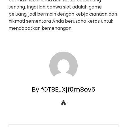
senang. Ingatlah bahwa slot adalah game
peluang, jadi bermain dengan kebijaksanaan dan
nikmati sementara Anda berusaha keras untuk
mendapatkan kemenangan.
By fOT8EJXjf0m8ov5