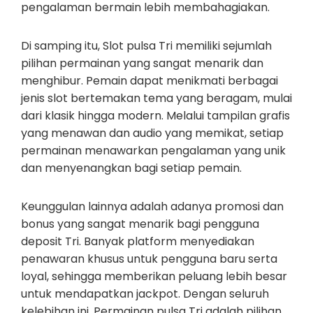
pengalaman bermain lebih membahagiakan.
Di samping itu, Slot pulsa Tri memiliki sejumlah
pilihan permainan yang sangat menarik dan
menghibur. Pemain dapat menikmati berbagai
jenis slot bertemakan tema yang beragam, mulai
dari klasik hingga modern. Melalui tampilan grafis
yang menawan dan audio yang memikat, setiap
permainan menawarkan pengalaman yang unik
dan menyenangkan bagi setiap pemain.
Keunggulan lainnya adalah adanya promosi dan
bonus yang sangat menarik bagi pengguna
deposit Tri. Banyak platform menyediakan
penawaran khusus untuk pengguna baru serta
loyal, sehingga memberikan peluang lebih besar
untuk mendapatkan jackpot. Dengan seluruh
kelebihan ini, Permainan pulsa Tri adalah pilihan