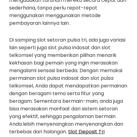
mengadakan taruhan mereka secara cepat dan
sederhana, tanpa perlu repot-repot
menggunakan menggunakan metode
pembayaran lainnya lain.
Di samping slot setoran pulsa tri, ada juga variasi
lain seperti juga slot pulsa indosat dan slot
telkomsel yang memberikan pilihan menarik
kekhasan bagi pemain yang ingin merasakan
mengalami sensasi berbeda. Dengan memakai
permainan slot pulsa indosat dan slot pulsa
telkomsel, Anda dapat mendapatkan permainan
dengan beragam tema serta fitur yang
beragam. Sementara bermain-main, anda juga
bisa merasakan manfaat dari sistem setoran
yang efektif, sehingga pengalaman bermain
Anda lebih menyenangkan menyenangkan dan
terbebas dari halangan.
Slot Deposit Tri