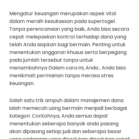
Mengatur keuangan merupakan aspek vital
dalam meraih kesuksesan pada supertogel.
Tanpa perencanaan yang baik, Anda bisa secara
cepat melepaskan kontrol terhadap dana yang
telah Anda siapkan bagi bermain. Penting untuk
menentukan anggaran khusus serta berpegang
pada jumlah tersebut tanpa untuk
menambahnya Dalam cara ini, Anda , Anda bisa
menikmati permainan tanpa merasa stres
keuangan.
Salah satu trik ampuh dalam manajemen dana
ialah memecah uang bermain menjadi berbagai
kategori. Contohnya, Anda semua dapat
menentukan seberapa banyak anda pasang
akan dipasang setiap judi dan seberapa besar