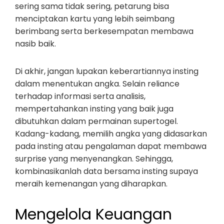
sering sama tidak sering, petarung bisa
menciptakan kartu yang lebih seimbang
berimbang serta berkesempatan membawa
nasib baik.
Di akhir, jangan lupakan keberartiannya insting
dalam menentukan angka. Selain reliance
terhadap informasi serta analisis,
mempertahankan insting yang baik juga
dibutuhkan dalam permainan supertogel.
Kadang-kadang, memilih angka yang didasarkan
pada insting atau pengalaman dapat membawa
surprise yang menyenangkan. Sehingga,
kombinasikanlah data bersama insting supaya
meraih kemenangan yang diharapkan.
Mengelola Keuangan