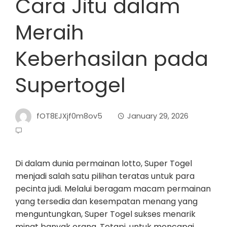
Cara Jitu dalam
Meraih
Keberhasilan pada
Supertogel
fOT8EJXjf0m8ov5
January 29, 2026
Di dalam dunia permainan lotto, Super Togel
menjadi salah satu pilihan teratas untuk para
pecinta judi. Melalui beragam macam permainan
yang tersedia dan kesempatan menang yang
menguntungkan, Super Togel sukses menarik
minat banyak orang. Tetapi, untuk mencapai