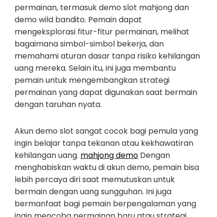
permainan, termasuk demo slot mahjong dan
demo wild bandito. Pemain dapat
mengeksplorasi fitur-fitur permainan, melihat
bagaimana simbol-simbol bekerja, dan
memahami aturan dasar tanpa risiko kehilangan
uang mereka. Selain itu, ini juga membantu
pemain untuk mengembangkan strategi
permainan yang dapat digunakan saat bermain
dengan taruhan nyata.
Akun demo slot sangat cocok bagi pemula yang
ingin belajar tanpa tekanan atau kekhawatiran
kehilangan uang.
mahjong demo
Dengan
menghabiskan waktu di akun demo, pemain bisa
lebih percaya diri saat memutuskan untuk
bermain dengan uang sungguhan. Ini juga
bermanfaat bagi pemain berpengalaman yang
ingin mencoba permainan baru atau strategi