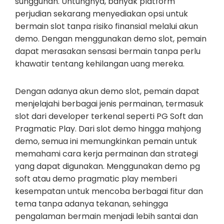
sungguhan. Untungnya, banyak platform
perjudian sekarang menyediakan opsi untuk
bermain slot tanpa risiko finansial melalui akun
demo. Dengan menggunakan demo slot, pemain
dapat merasakan sensasi bermain tanpa perlu
khawatir tentang kehilangan uang mereka.
Dengan adanya akun demo slot, pemain dapat
menjelajahi berbagai jenis permainan, termasuk
slot dari developer terkenal seperti PG Soft dan
Pragmatic Play. Dari slot demo hingga mahjong
demo, semua ini memungkinkan pemain untuk
memahami cara kerja permainan dan strategi
yang dapat digunakan. Menggunakan demo pg
soft atau demo pragmatic play memberi
kesempatan untuk mencoba berbagai fitur dan
tema tanpa adanya tekanan, sehingga
pengalaman bermain menjadi lebih santai dan