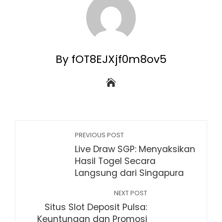
By fOT8EJXjf0m8ov5
PREVIOUS POST
Live Draw SGP: Menyaksikan
Hasil Togel Secara
Langsung dari Singapura
NEXT POST
Situs Slot Deposit Pulsa:
Keuntungan dan Promosi